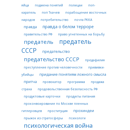
яйца
подмена понятий
полицаи
поп-
каратель
поп Ткачев
порабощение восточных
народов
потребительство
почта РККА
правда о белом терроре
правда
правительство РФ
право угнетенных на борьбу
предатель
предатель
СССР
предательство
предательство СССР
предафилия
преступление против человечности
прививки-
придание понятиям ложного смысла
убийцы
притча
провокатор
программа
продажа
страха
продовольственная безопасность РФ
продуктовые карточки
продукты питания
проконвоирование по Москве пленных
прохиндеи
гитлеровцев
проституция
прыжок из стратосферы
психологи
психологическая война