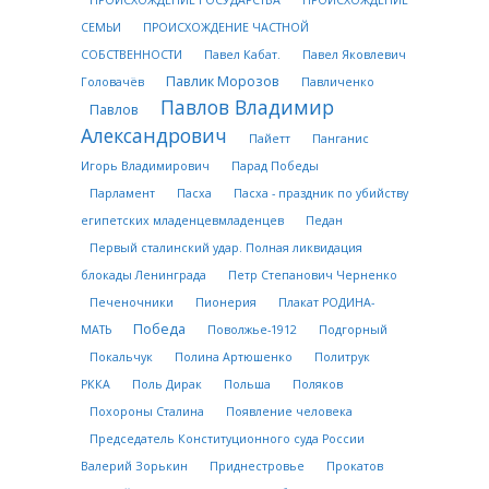
СЕМЬИ
ПРОИСХОЖДЕНИЕ ЧАСТНОЙ
СОБСТВЕННОСТИ
Павел Кабат.
Павел Яковлевич
Павлик Морозов
Головачёв
Павличенко
Павлов Владимир
Павлов
Александрович
Пайетт
Панганис
Игорь Владимирович
Парад Победы
Парламент
Пасха
Пасха - праздник по убийству
египетских младенцевмладенцев
Педан
Первый сталинский удар. Полная ликвидация
блокады Ленинграда
Петр Степанович Черненко
Печеночники
Пионерия
Плакат РОДИНА-
Победа
МАТЬ
Поволжье-1912
Подгорный
Покальчук
Полина Артюшенко
Политрук
РККА
Поль Дирак
Польша
Поляков
Похороны Сталина
Появление человека
Председатель Конституционного суда России
Валерий Зорькин
Приднестровье
Прокатов