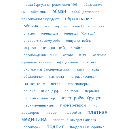
новая буржуазная революция 1993
обазование
обман
РФ
обезьяны
обобществление
образование
прибавочного продукта
община
окно овертона
онлайн библиотеки
опасно
опендицит
операция "Кольцо"
операция самому себе
опиумная война
определение понятий
о сайте
отец
освобождение Ельни
отвага
отличие
мужчин от женщин
официальная статистика
охотники за бандеровцамии
палач
парад
побежденных
паспорта
патриарх Алексий
патриотизм
пекарь
пенсионеры
пенсионный фонд рф
пентагон
первитин
перестройка Хрущева
первый компьютер
пионер-герой
песни военных лет
пир
платная
мародеров
письмо
пищевой яд
медицина
повесть-быль Дом Павлова
подвиг
поговорки
поддельные куриные