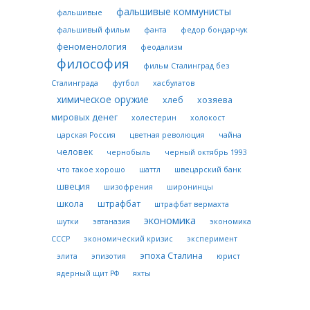
фальшивые коммунисты
фальшивые
фальшивый фильм
фанта
федор бондарчук
феноменология
феодализм
философия
фильм Сталинград без
Сталинграда
футбол
хасбулатов
химическое оружие
хлеб
хозяева
мировых денег
холестерин
холокост
царская Россия
цветная революция
чайна
человек
чернобыль
черный октябрь 1993
что такое хорошо
шаттл
швецарский банк
швеция
шизофрения
широнинцы
школа
штрафбат
штрафбат вермахта
экономика
шутки
эвтаназия
экономика
СССР
экономический кризис
эксперимент
эпоха Сталина
элита
эпизотия
юрист
ядерный щит РФ
яхты