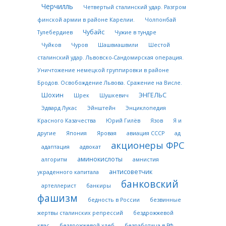
Черчилль
Четвертый сталинский удар. Разгром
финской армии в районе Карелии.
Чолпонбай
Чубайс
Тулебердиев
Чужие в тундре
Чуйков
Чуров
Шашвиашвили
Шестой
сталинский удар. Львовско-Сандомирская операция.
Уничтожение немецкой группировки в районе
Бродов. Освобождение Львова. Сражение на Висле.
Шохин
ЭНГЕЛЬС
Шрек
Шушкевич
Эдвард Лукас
Эйнштейн
Энциклопедия
Красного Казачества
Юрий Гилёв
Язов
Я и
другие
Япония
Яровая
авиация СССР
ад
акционеры ФРС
адаптация
адвокат
аминокислоты
алгоритм
амнистия
антисоветчик
украденного капитала
банковский
артеллерист
банкиры
фашизм
бедность в России
безвинные
жертвы сталинских репрессий
бездрожжевой
квас
бездрожжевой хлеб
безработица в РФ