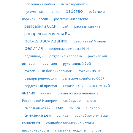
психология войны
психотерапевты
рабство
пулеметчик
пытки
рабство в
царской России
развитие интеллекта
разграбили СССР
рай
расказачивание
расстрел парламента РФ
расчеловечивание
реактивный Чкалов
религия
ренежная реформа 1914
родшильды
рождение человека
российская
империя
рост цен
рукопашный бой
рукопашный бой "Скорпион"
русский язык
рыцарь революции
сельское хозяйство СССР
системный
сердечный приступ
сериалы СТС
анализ
сказки
сколько стоил человек в
Российской Империи
слабоумие
слово
сми
смертная казнь
смысл
снайпер
снижение цен
солнце
социобиологическая
концепция
социобиологические истоки
пассионарности
списание госдолга
спорт