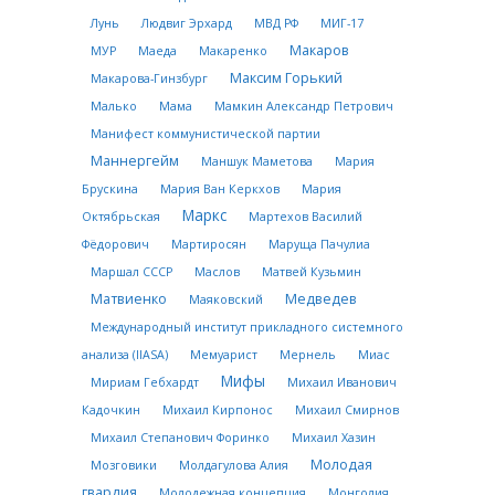
Лунь
Людвиг Эрхард
МВД РФ
МИГ-17
Макаров
МУР
Маеда
Макаренко
Максим Горький
Макарова-Гинзбург
Малько
Мама
Мамкин Александр Петрович
Манифест коммунистической партии
Маннергейм
Маншук Маметова
Мария
Брускина
Мария Ван Керкхов
Мария
Маркс
Октябрьская
Мартехов Василий
Фёдорович
Мартиросян
Маруща Пачулиа
Маршал СССР
Маслов
Матвей Кузьмин
Матвиенко
Медведев
Маяковский
Международный институт прикладного системного
анализа (IIASA)
Мемуарист
Мернель
Миас
Мифы
Мириам Гебхардт
Михаил Иванович
Кадочкин
Михаил Кирпонос
Михаил Смирнов
Михаил Степанович Форинко
Михаил Хазин
Молодая
Мозговики
Молдагулова Алия
гвардия
Молодежная концепция
Монголия