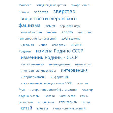
Моисеев
западная демократия
захоронение
зверство
зверства
Ленина
зверство гитлеровского
фашизма
земля
зерновой паук
золото
зимний дворец
знание
золото из
гитлеровских концлагерей
зубы дракона
измена
идеализм
идиот
изберком
измена Родине-СССР
Родине
изменник Родины - СССР
износиловниние
индивидаулизм
инквизиция
интервенция
иностранные инвесторы
интернет-магазин
информация
искусственный дефицин еды в СССР
история
Руси
история знаменитой фотографии
кавалер
ордена "Славы"
казаки
казачество
казнь
капитализм
фашистов
капипализм
каста
китай
клевета
книга-источник знаний