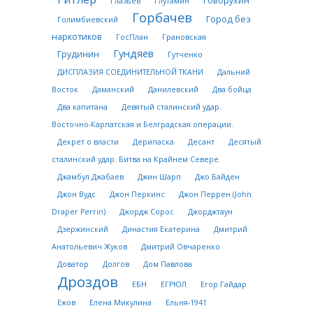
Говорухин
Глазьев
Глутамин
Горбачев
Город без
Голимбиевский
наркотиков
ГосПлан
Грановская
Гундяев
Грудинин
Гутченко
ДИСПЛАЗИЯ СОЕДИНИТЕЛЬНОЙ ТКАНИ
Дальний
Восток
Даманский
Данилевский
Два бойца
Два капитана
Девятый сталинский удар.
Восточно-Карпатская и Белградская операции.
Декрет о власти
Дерипаска
Десант
Десятый
сталинский удар. Битва на Крайнем Севере.
Джамбул Джабаев
Джин Шарп
Джо Байден
Джон Вудс
Джон Перкинс
Джон Перрен (John
Draper Perrin)
Джордж Сорос
Джорджтаун
Дзержинский
Династия Екатерина
Дмитрий
Анатольевич Жуков
Дмитрий Овчаренко
Доватор
Долгов
Дом Павлова
Дроздов
ЕБН
ЕГРЮЛ
Егор Гайдар
Ежов
Елена Микулина
Ельня-1941