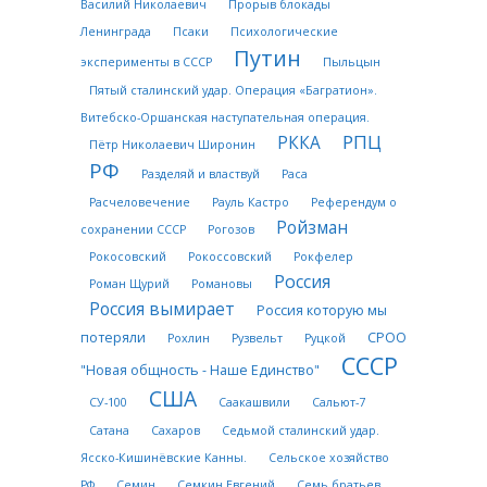
Василий Николаевич
Прорыв блокады
Ленинграда
Псаки
Психологические
Путин
эксперименты в СССР
Пыльцын
Пятый сталинский удар. Операция «Багратион».
Витебско-Оршанская наступательная операция.
РПЦ
РККА
Пётр Николаевич Широнин
РФ
Разделяй и властвуй
Раса
Расчеловечение
Рауль Кастро
Референдум о
Ройзман
сохранении СССР
Рогозов
Рокосовский
Рокоссовский
Рокфелер
Россия
Роман Щурий
Романовы
Россия вымирает
Россия которую мы
потеряли
СРОО
Рохлин
Рузвельт
Руцкой
СССР
"Новая общность - Наше Единство"
США
СУ-100
Саакашвили
Сальют-7
Сатана
Сахаров
Седьмой сталинский удар.
Ясско-Кишинёвские Канны.
Сельское хозяйство
РФ
Семин
Семкин Евгений
Семь братьев