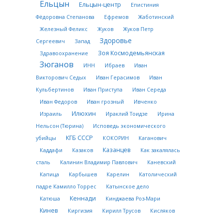
Ельцын
Ельцын-центр
Епистиния
Фёдоровна Степанова
Ефремов
Жаботинский
Железный Феликс
Жуков
Жуков Петр
Здоровье
Сергеевич
Запад
Зоя Космодемьянская
Здравоохранение
Зюганов
ИНН
Ибраев
Иван
Викторович Седых
Иван Герасимов
Иван
Кульбертинов
Иван Приступа
Иван Середа
Иван Федоров
Иван грозный
Ивченко
Илюхин
Израиль
Ираклий Тоидзе
Ирина
Нельсон (Тюрина)
Исповедь экономического
КГБ СССР
убийцы
КОКОРИН
Каганович
Казанцев
Каддафи
Казаков
Как закалялась
сталь
Калинин Владимир Павлович
Каневский
Капица
Карбышев
Карелин
Католический
падре Камилло Торрес
Катынское дело
Кеннади
Катюша
Кинджаева Роз-Мари
Кинев
Киргизия
Кирилл Трусов
Кисляков