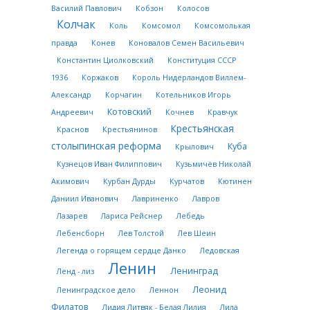
Василий Павлович
Кобзон
Колосов
Колчак
Коль
Комсомол
Комсомолькая
правда
Конев
Коновалов Семен Васильевич
Константин Циолковский
Конституция СССР
1936
Коржаков
Король Нидерландов Виллем-
Александр
Корчагин
Котельников Игорь
Котовский
Андреевич
Кочнев
Кравчук
Крестьянская
Краснов
Крестьянинов
столыпинская реформа
Куба
Крылович
Кузнецов Иван Филиппович
Кузьмичёв Николай
Акимович
Курбан Дурды
Курчатов
Кютинен
Даниил Иванович
Лавриненко
Лавров
Лазарев
Лариса Рейснер
Лебедь
Лебенсборн
Лев Толстой
Лев Шеин
Легенда о горящем сердце Данко
Ледовская
Ленин
Ленинград
Ленд - лиз
Леонид
Ленинградское дело
Леннон
Филатов
Лидия Литвяк - Белая Лилия
Лила