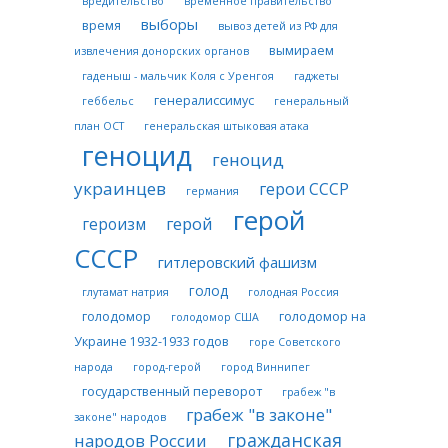
вредительство
временное правительство
выборы
время
вывоз детей из РФ для
вымираем
извлечения донорских органов
гаденыш - мальчик Коля с Уренгоя
гаджеты
генералиссимус
геббельс
генеральный
план ОСТ
генеральская штыковая атака
геноцид
геноцид
украинцев
герои СССР
германия
герой
герой
героизм
СССР
гитлеровский фашизм
голод
глутамат натрия
голодная Россия
голодомор
голодомор на
голодомор США
Украине 1932-1933 годов
горе Советского
народа
город-герой
город Виннипег
государственный переворот
грабеж "в
грабеж "в законе"
законе" народов
гражданская
народов России