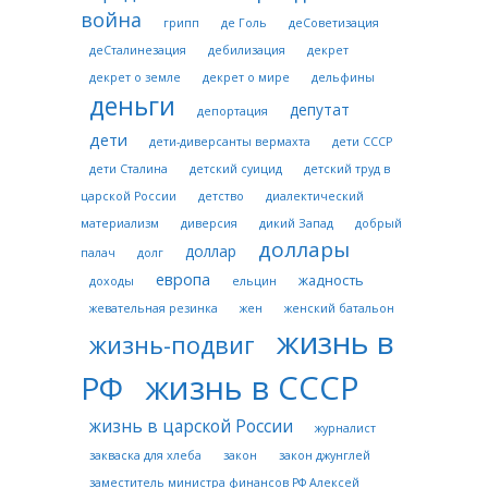
война
грипп
де Голь
деСоветизация
деСталинезация
дебилизация
декрет
декрет о земле
декрет о мире
дельфины
деньги
депутат
депортация
дети
дети-диверсанты вермахта
дети СССР
дети Сталина
детский суицид
детский труд в
царской России
детство
диалектический
материализм
диверсия
дикий Запад
добрый
доллары
доллар
палач
долг
европа
жадность
доходы
ельцин
жевательная резинка
жен
женский батальон
жизнь в
жизнь-подвиг
жизнь в СССР
РФ
жизнь в царской России
журналист
закваска для хлеба
закон
закон джунглей
заместитель министра финансов РФ Алексей