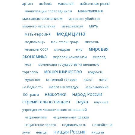
артист
любовь
мавзолей
майкопская резня
манипуляция
манипуляции собеседником
массовым сознанием
массовое убийство
мать
мирного населения
материализм
медицина
мать-героиня
медпомощь
меч сталинграда
мигрень
мировая
милиция СССР
минздрав
мир
экономика
мировой коммунизм
мироед
мозг
монополия государства на внешнюю
мошенничество
торговлю
мудрость
мужество
мятежный генерал
налог
налог
налог на воздух
на бедность
наркомовские
народ России
наркотики
100 грамм
стремительно нищает
наука
научные
учреждения человеческих отношений
национализм
национальная одежда
нацистское золото
недвижимость
незнайка на
нищая Россия
луне
немцы
нищета