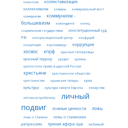
коллективизация
кока-кола
коллективизм
комары
коммунальный мост
коммунизм -
коммунизм
большевизм
комонданте
конец
конституционный суд
социальным государствам
РФ
консультационный центр
конфуций
коррупция
концепция
коронавирус
космос
кпрф
красные гитлеровцы
красный террор
кредит
кремль
крепостное право в царской России
крестьяне
крестьянское общество
крестьянство
крымские татары
кулак
культура
культура смерти Европы
лекарства
личный
летчик-истребитель
подвиг
ложь
ложные ценности
ложь о сталинских
ложь о Сталине
лунная афера сша
репрессиях
любимый