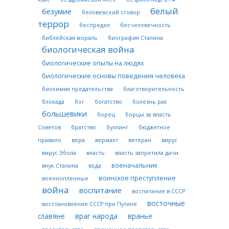
белый
безумие
беловежский сговор
террор
беспредел
бесчеловечность
библейская мораль
биография Сталина
биологическая война
биологические опыты на людях
биологические основы поведения человека
биохимия предательства
благотворительность
блокада
бог
богатство
болезнь рак
большевики
борец
борцы за власть
Советов
братство
буллинг
бюджетное
правило
вера
вермахт
ветеран
вирус
вирус Эбола
власть
власть запретила дачи
военачальник
внук Сталина
вода
воинское преступление
военнопленные
война
воспитание
воспитание в СССР
восточные
восстановление СССР при Путине
славяне
враг народа
вранье