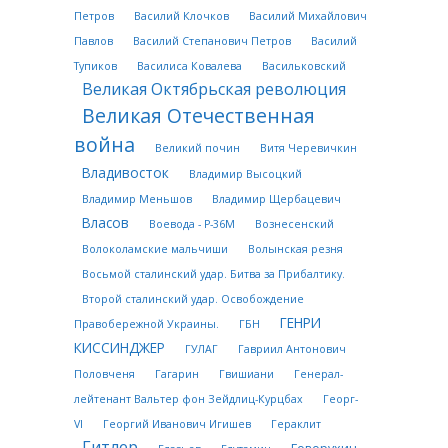
Петров
Василий Клочков
Василий Михайлович
Павлов
Василий Степанович Петров
Василий
Тупиков
Василиса Ковалева
Васильковский
Великая Октябрьская революция
Великая Отечественная
война
Великий почин
Витя Черевичкин
Владивосток
Владимир Высоцкий
Владимир Меньшов
Владимир Щербацевич
Власов
Воевода - Р-36М
Вознесенский
Волоколамские мальчиши
Волынская резня
Восьмой сталинский удар. Битва за Прибалтику.
Второй сталинский удар. Освобождение
ГЕНРИ
Правобережной Украины.
ГБН
КИССИНДЖЕР
ГУЛАГ
Гавриил Антонович
Половченя
Гагарин
Гвишиани
Генерал-
лейтенант Вальтер фон Зейдлиц-Курцбах
Георг-
VI
Георгий Иванович Игишев
Гераклит
Гитлер