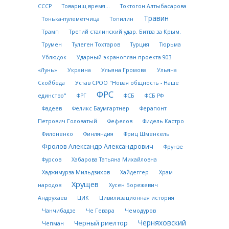
СССР
Товарищ время...
Токтогон Алтыбасарова
Травин
Тонька-пулеметчица
Топилин
Трамп
Третий сталинский удар. Битва за Крым.
Трумен
Тулеген Тохтаров
Турция
Тюрьма
Ублюдок
Ударный экраноплан проекта 903
«Лунь»
Украина
Ульяна Громова
Ульяна
Скойбеда
Устав СРОО "Новая общность - Наше
ФРС
единство"
ФРГ
ФСБ
ФСБ РФ
Фадеев
Феликс Баумгартнер
Ферапонт
Петрович Головатый
Фефелов
Фидель Кастро
Филоненко
Финляндия
Фриц Шменкель
Фролов Александр Александрович
Фрунзе
Фурсов
Хабарова Татьяна Михайловна
Хаджимурза Мильдзихов
Хайдеггер
Храм
Хрущев
народов
Хусен Борежевич
Андрухаев
ЦИК
Цивилизационная история
Чанчибадзе
Че Гевара
Чемодуров
Черняховский
Черный риелтор
Чепман