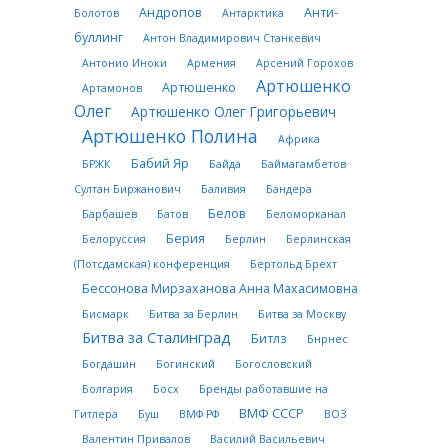
Андропов
Анти-
Болотов
Антарктика
буллинг
Антон Владимирович Станкевич
Антонио Иноки
Армения
Арсений Горохов
Артюшенко
Артюшенко
Артамонов
Олег
Артюшенко Олег Григорьевич
Артюшенко Полина
Африка
Бабий Яр
БРЖК
Байда
Баймагамбетов
Султан Биржанович
Баливия
Бандера
Белов
Барбашев
Батов
Беломорканал
Берия
Белоруссия
Берлин
Берлинская
(Потсдамская) конференция
Бертольд Брехт
Бессонова Мирзаханова Анна Махасимовна
Бисмарк
Битва за Берлин
Битва за Москву
Битва за Сталинград
Битлз
Бнрнес
Богдашин
Богинский
Богословский
Болгария
Босх
Бренды работавшие на
ВМФ СССР
Гитлера
Буш
ВМФ РФ
ВОЗ
Валентин Привалов
Василий Васильевич