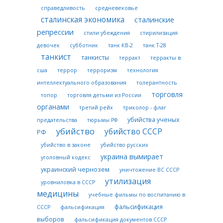
справедливость
средневековье
сталинская экономика
сталинские
репрессии
стили убеждения
стирилизация
девочек
субботник
танк КВ-2
танк Т-28
танкист
танкисты
терракт
терракты в
сша
террор
терроризм
технология
интеллектуального образования
толерантность
торговля
топор
торговля детьми из России
органами
третий рейх
триколор - флаг
убийства ученых
предательства
тюрьмы РФ
убийство
убийство СССР
РФ
убийство в законе
убийство русских
украина вымирает
уголовный кодекс
украинский чернозем
уничтожение ВС СССР
утилизация
уровниловка в СССР
медицины
учебные фильмы по воспитанию в
фальсификация
СССР
фальсификация
выборов
фальсификация документов СССР