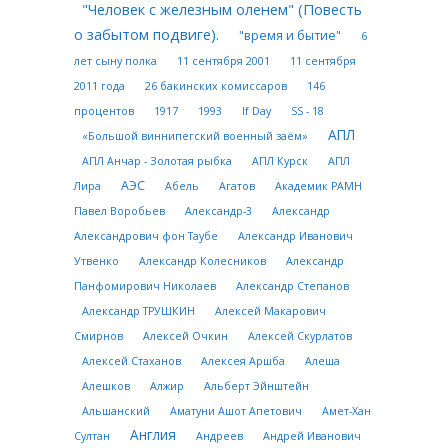
"Человек с железным оленем" (Повесть
о забытом подвиге).
"время и бытие"
6
лет сыну полка
11 сентября 2001
11 сентября
2011 года
26 бакинских комиссаров
146
процентов
1917
1993
If Day
SS - 18
АПЛ
«Большой виннипегский военный заём»
АПЛ Анчар - Золотая рыбка
АПЛ Курск
АПЛ
АЭС
Лира
Абель
Агатов
Академик РАМН
Павел Воробьев
Александр-3
Александр
Александрович фон Таубе
Александр Иванович
Утвенко
Александр Колесников
Александр
Панфомирович Николаев
Александр Степанов
Александр ТРУШКИН
Алексей Макарович
Смирнов
Алексей Очкин
Алексей Скурлатов
Алексей Стаханов
Алексея Аршба
Алеша
Алешков
Алжир
Альберт Эйнштейн
Альшанский
Аматуни Ашот Апетович
Амет-Хан
Англия
Султан
Андреев
Андрей Иванович