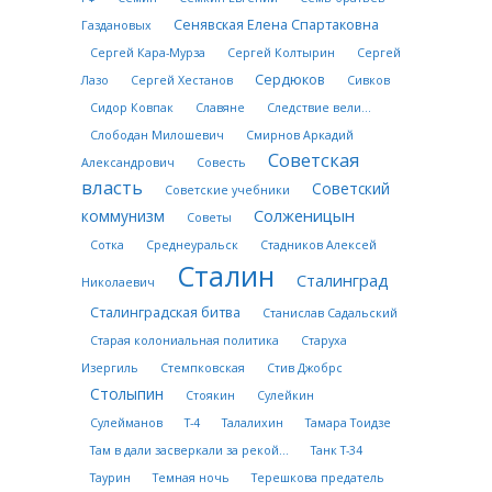
Сенявская Елена Спартаковна
Газдановых
Сергей Кара-Мурза
Сергей Колтырин
Сергей
Сердюков
Лазо
Сергей Хестанов
Сивков
Сидор Ковпак
Славяне
Следствие вели...
Слободан Милошевич
Смирнов Аркадий
Советская
Александрович
Совесть
власть
Советский
Советские учебники
Солженицын
коммунизм
Советы
Сотка
Среднеуральск
Стадников Алексей
Сталин
Сталинград
Николаевич
Сталинградская битва
Станислав Садальский
Старая колониальная политика
Старуха
Изергиль
Стемпковская
Стив Джобрс
Столыпин
Стоякин
Сулейкин
Сулейманов
Т-4
Талалихин
Тамара Тоидзе
Там в дали засверкали за рекой...
Танк Т-34
Таурин
Темная ночь
Терешкова предатель