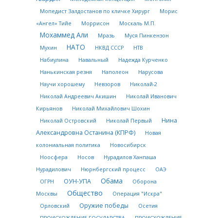
Мопедист Залдостанов по кличке Хирург
Морис
«Ангел» Тийе
Моррисон
Москаль М.П.
Мохаммед Али
Мразь
Муся Пинкензон
НАТО
Мухин
НКВД СССР
НТВ
Набиулина
Навальный
Надежда Курченко
Нанькинская резня
Наполеон
Нарусова
Научи хорошему
Невзоров
Николай-2
Николай Андреевич Акишин
Николай Иванович
Кирьянов
Николай Михайлович Шохин
Нина
Николай Островский
Николай Первый
Александровна Останина (КПРФ)
Новая
колониальная политика
Новосибирск
Ноосфера
Носов
Нурадилов Ханпаша
Нурадилович
Нюрнбергский процесс
ОАЭ
Обама
ОУН-УПА
ОГРН
Оборона
Общество
Москвы
Операция "Искра"
Оружие победы
Орловский
Осетия
ПРОИСХОЖДЕНИЕ ГОСУДАРСТВА
ПРОИСХОЖДЕНИЕ