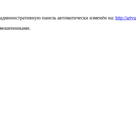
в административную панель автоматически изменён на:
http://
arty
я мошенниками.