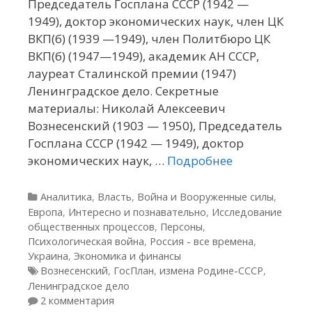
Председатель Госплана СССР (1942 —
1949), доктор экономических наук, член ЦК
ВКП(б) (1939 —1949), член Политбюро ЦК
ВКП(б) (1947—1949), академик АН СССР,
лауреат Сталинской премии (1947)
Ленинградское дело. Секретные
материалы: Николай Алексеевич
Вознесенский (1903 — 1950), Председатель
Госплана СССР (1942 — 1949), доктор
экономических наук, …
Подробнее
Рубрики
Аналитика
,
Власть
,
Война и Вооруженные силы
,
Европа
,
Интересно и познавательно
,
Исследование
общественных процессов
,
Персоны
,
Психологическая война
,
Россия - все времена
,
Украина
,
Экономика и финансы
Метки
Вознесенский
,
ГосПлан
,
измена Родине-СССР
,
Ленинградское дело
2 комментария