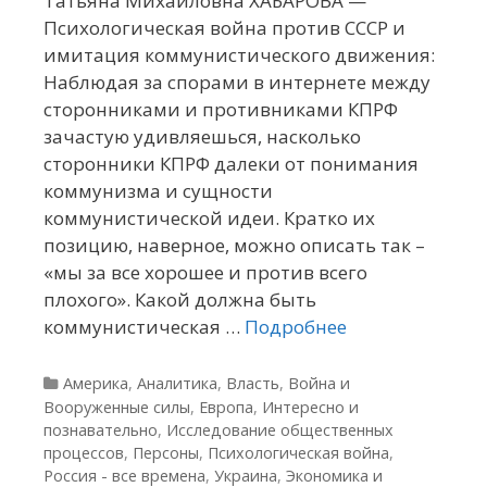
Татьяна Михайловна ХАБАРОВА —
Психологическая война против СССР и
имитация коммунистического движения:
Наблюдая за спорами в интернете между
сторонниками и противниками КПРФ
зачастую удивляешься, насколько
сторонники КПРФ далеки от понимания
коммунизма и сущности
коммунистической идеи. Кратко их
позицию, наверное, можно описать так –
«мы за все хорошее и против всего
плохого». Какой должна быть
коммунистическая …
Подробнее
Рубрики
Америка
,
Аналитика
,
Власть
,
Война и
Вооруженные силы
,
Европа
,
Интересно и
познавательно
,
Исследование общественных
процессов
,
Персоны
,
Психологическая война
,
Россия - все времена
,
Украина
,
Экономика и