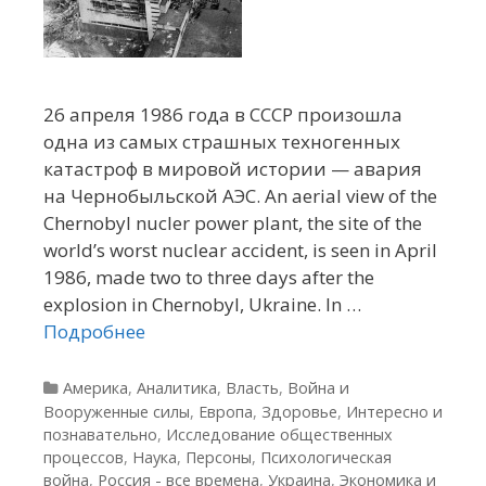
26 апреля 1986 года в СССР произошла
одна из самых страшных техногенных
катастроф в мировой истории — авария
на Чернобыльской АЭС. An aerial view of the
Chernobyl nucler power plant, the site of the
world’s worst nuclear accident, is seen in April
1986, made two to three days after the
explosion in Chernobyl, Ukraine. In …
Подробнее
Рубрики
Америка
,
Аналитика
,
Власть
,
Война и
Вооруженные силы
,
Европа
,
Здоровье
,
Интересно и
познавательно
,
Исследование общественных
процессов
,
Наука
,
Персоны
,
Психологическая
война
,
Россия - все времена
,
Украина
,
Экономика и