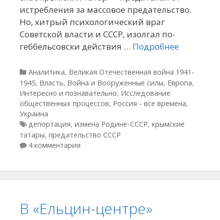
истребления за массовое предательство.
Но, хитрый психологический враг
Советской власти и СССР, изолгал по-
геббельсовски действия …
Подробнее
Рубрики
Аналитика
,
Великая Отечественная война 1941-
1945
,
Власть
,
Война и Вооруженные силы
,
Европа
,
Интересно и познавательно
,
Исследование
общественных процессов
,
Россия - все времена
,
Украина
Метки
депортация
,
измена Родине-СССР
,
крымские
татары
,
предательство СССР
4 комментария
В «Ельцин-центре»