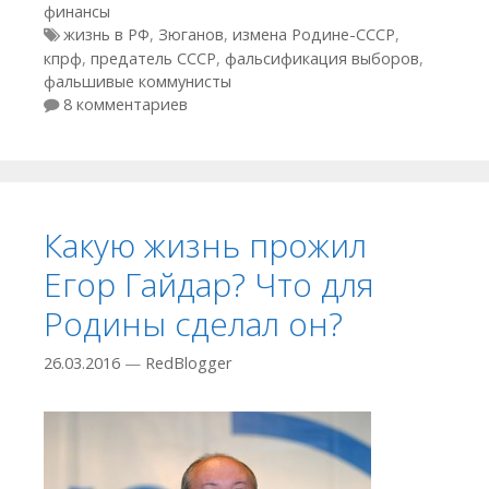
финансы
Метки
жизнь в РФ
,
Зюганов
,
измена Родине-СССР
,
кпрф
,
предатель СССР
,
фальсификация выборов
,
фальшивые коммунисты
8 комментариев
Какую жизнь прожил
Егор Гайдар? Что для
Родины сделал он?
26.03.2016
—
RedBlogger