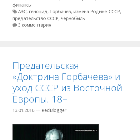
финансы
Метки
АЭС
,
геноцид
,
Горбачев
,
измена Родине-СССР
,
предательство СССР
,
чернобыль
3 комментария
Предательская
«Доктрина Горбачева» и
уход СССР из Восточной
Европы. 18+
13.01.2016
—
RedBlogger