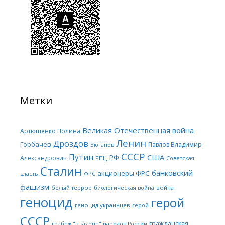
Метки
Великая Отечественная война
Артюшенко Полина
Ленин
Дроздов
Горбачев
Павлов Владимир
Зюганов
СССР
Путин
США
РФ
Александрович
РПЦ
Советская
Сталин
банковский
акционеры ФРС
ФРС
власть
фашизм
белый террор
война
биологическая война
геноцид
герой
геноцид украинцев
герой
СССР
гражданская
грабеж "в законе" народов России