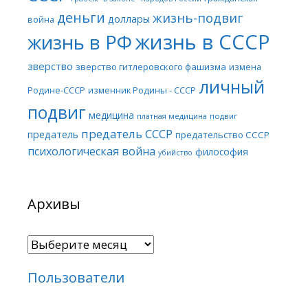
деньги
жизнь-подвиг
доллары
война
жизнь в СССР
жизнь в РФ
зверство
зверство гитлеровского фашизма
измена
личный
Родине-СССР
изменник Родины - СССР
подвиг
медицина
платная медицина
подвиг
предатель СССР
предатель
предательство СССР
психологическая война
философия
убийство
Архивы
Архивы
Пользователи