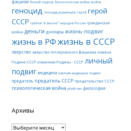
фашизм
белый террор
война
биологическая война
геноцид
герой
геноцид украинцев
герой
СССР
гражданская
грабеж "в законе" народов России
деньги
жизнь-подвиг
доллары
война
жизнь в СССР
жизнь в РФ
зверство
зверство гитлеровского фашизма
измена
личный
Родине-СССР
изменник Родины - СССР
подвиг
медицина
платная медицина
подвиг
предатель СССР
предатель
предательство СССР
психологическая война
философия
убийство
Архивы
Архивы