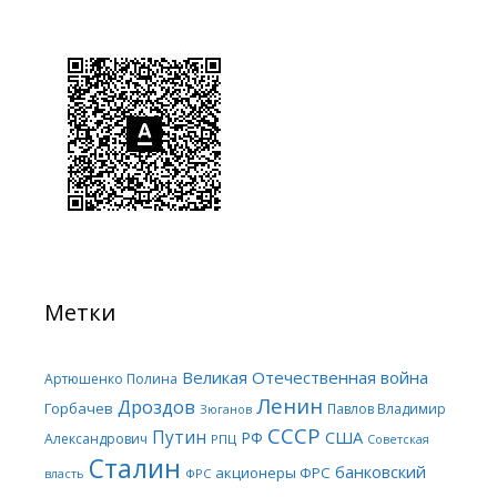
Метки
Великая Отечественная война
Артюшенко Полина
Ленин
Дроздов
Горбачев
Павлов Владимир
Зюганов
СССР
Путин
США
РФ
Александрович
РПЦ
Советская
Сталин
банковский
акционеры ФРС
ФРС
власть