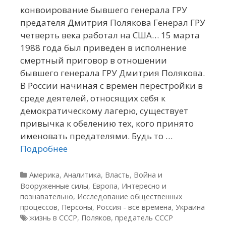
конвоирование бывшего генерала ГРУ
предателя Дмитрия Полякова Генерал ГРУ
четверть века работал на США… 15 марта
1988 года был приведен в исполнение
смертный приговор в отношении
бывшего генерала ГРУ Дмитрия Полякова.
В России начиная с времен перестройки в
среде деятелей, относящих себя к
демократическому лагерю, существует
привычка к обелению тех, кого принято
именовать предателями. Будь то …
Подробнее
Рубрики
Америка
,
Аналитика
,
Власть
,
Война и
Вооруженные силы
,
Европа
,
Интересно и
познавательно
,
Исследование общественных
процессов
,
Персоны
,
Россия - все времена
,
Украина
Метки
жизнь в СССР
,
Поляков
,
предатель СССР