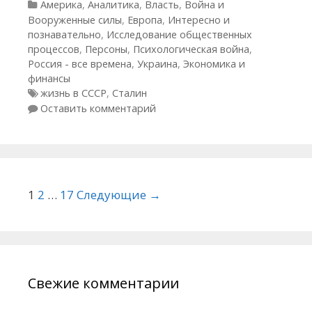
Рубрики
Америка
,
Аналитика
,
Власть
,
Война и
Вооруженные силы
,
Европа
,
Интересно и
познавательно
,
Исследование общественных
процессов
,
Персоны
,
Психологическая война
,
Россия - все времена
,
Украина
,
Экономика и
финансы
Метки
жизнь в СССР
,
Сталин
Оставить комментарий
Навигация по статьям
1
2
…
17
Следующие →
Свежие комментарии