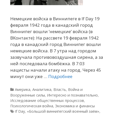
Немецкие войска в Виннипеге в If Day 19
февраля 1942 года в канадский город
Виннипег вошли ‘немецкие’ войска (в
ВКонтакте): На рассвете 19 февраля 1942
года в канадский город Виннипег вошли
немецкие войска. В 7 утра над городом
зазвучала противовоздушная сирена, а за
ней последовала бомбёжка. В 7:03
нацисты начали атаку на город. Через 45
минут они уже …
Подробнее
Рубрики
Америка
,
Аналитика
,
Власть
,
Война и
Вооруженные силы
,
Интересно и познавательно
,
Исследование общественных процессов
,
Психологическая война
,
Экономика и финансы
Метки
If Day
,
«Большой виннипегский военный заём»
,