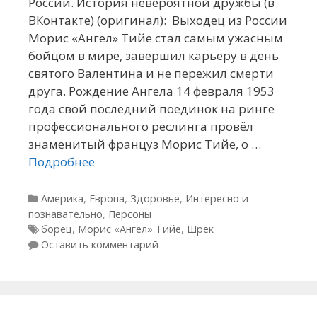
России. История невероятной дружбы (в
ВКонтакте) (оригинал): Выходец из России
Морис «Ангел» Тийе стал самым ужасным
бойцом в мире, завершил карьеру в день
святого Валентина и не пережил смерти
друга. Рождение Ангела 14 февраля 1953
года свой последний поединок на ринге
профессионального реслинга провёл
знаменитый француз Морис Тийе, о …
Подробнее
Рубрики
Америка
,
Европа
,
Здоровье
,
Интересно и
познавательно
,
Персоны
Метки
борец
,
Морис «Ангел» Тийе
,
Шрек
Оставить комментарий