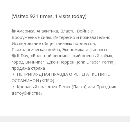
(Visited 921 times, 1 visits today)
Рубрики
Америка
,
Аналитика
,
Власть
,
Война и
Вооруженные силы
,
Интересно и познавательно
,
Исследование общественных процессов
,
Психологическая война
,
Экономика и финансы
Метки
If Day
,
«Большой виннипегский военный заём»
,
город Виннипег
,
Джон Перрен (John Draper Perrin)
,
продажа страха
Навигация по статьям
НЕПРИГЛЯДНАЯ ПРАВДА О РЕНЕГАТКЕ НИНЕ
ОСТАНИНОЙ (КПРФ)
Кровавый праздник Песах (Пасха) или Праздник
детоубийства?