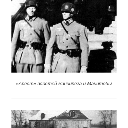
«Арест» властей Виннипега и Манитобы