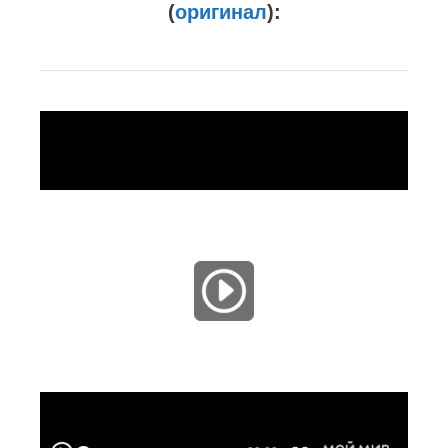
(
оригинал
):