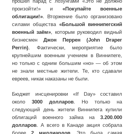
прошел парад с лозунгами «Это не должно
произойти!» и
«Покупайте военные
облигации!»
. Вторжение было организовано
силами общества
«Большой виннипегский
военный заём»
, которым руководил видный
бизнесмен
Джон Перрен (John Draper
Perrin)
. Фактически, мероприятие было
крупнейшим военным учением в Виннипеге,
но только с одним большим «но» — об этом
не знали местные жители.
Те, кто сдавали
евреев, никак наказаны не были.
Бюджет инсценировки «If Day» составил
около
3000 долларов
. Но только на
следующий день жители Виннипега купили
облигаций военного займа на
3.200.000
долларов
. А всего в Канаде акция собрала
более
2 миллиардов
. Это была самая