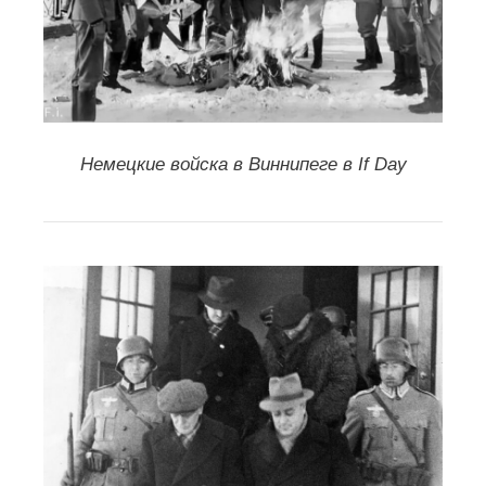
Немецкие войска в Виннипеге в If Day