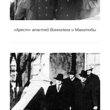
«Арест» властей Виннипега и Манитобы