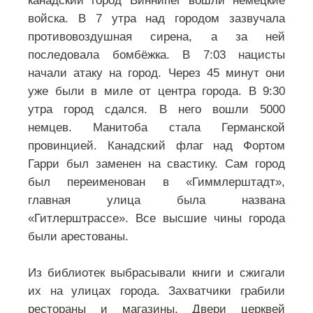
канадский город Виннипег вошли немецкие
войска. В 7 утра над городом зазвучала
противовоздушная сирена, а за ней
последовала бомбёжка. В 7:03 нацисты
начали атаку на город. Через 45 минут они
уже были в миле от центра города. В 9:30
утра город сдался. В него вошли 5000
немцев. Манитоба стала Германской
провинцией. Канадский флаг над Фортом
Гарри был заменен на свастику. Сам город
был переименован в «Гиммлерштадт»,
главная улица была названа
«Гитлерштрассе». Все высшие чины города
были арестованы.
Из библиотек выбрасывали книги и сжигали
их на улицах города. Захватчики грабили
рестораны и магазины. Двери церквей