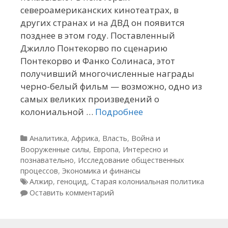
североамериканских кинотеатрах, в
других странах и на ДВД он появится
позднее в этом году. Поставленный
Джилло Понтекорво по сценарию
Понтекорво и Фанко Солинаса, этот
получивший многочисленные награды
черно-белый фильм — возможно, одно из
самых великих произведений о
колониальной …
Подробнее
Рубрики
Аналитика
,
Африка
,
Власть
,
Война и
Вооруженные силы
,
Европа
,
Интересно и
познавательно
,
Исследование общественных
процессов
,
Экономика и финансы
Метки
Алжир
,
геноцид
,
Старая колониальная политика
Оставить комментарий