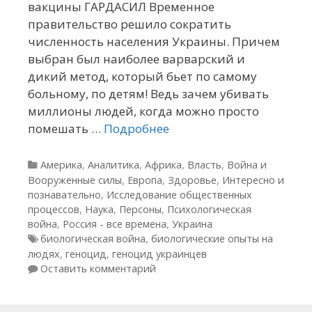
вакцины ГАРДАСИЛ Временное
правительство решило сократить
численность населения Украины. Причем
выбран был наиболее варварский и
дикий метод, который бьет по самому
больному, по детям! Ведь зачем убивать
миллионы людей, когда можно просто
помешать …
Подробнее
Рубрики
Америка
,
Аналитика
,
Африка
,
Власть
,
Война и
Вооруженные силы
,
Европа
,
Здоровье
,
Интересно и
познавательно
,
Исследование общественных
процессов
,
Наука
,
Персоны
,
Психологическая
война
,
Россия - все времена
,
Украина
Метки
биологическая война
,
биологические опыты на
людях
,
геноцид
,
геноцид украинцев
Оставить комментарий