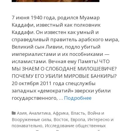
7 июня 1940 года, родился Муамар
Каддафи, известный как полковник
Каддафи. Он известен как умный и
справедливый правитель арабского мира,
Великий сын Ливии, подло убитый
империалистами и их пособниками —
исламистами. Вечная ему Память! ЧТО
МЫ ЗНАЕМ О СЛОБОДАНЕ МИЛОШЕВИЧЕ?
ПОЧЕМУ ЕГО УБИЛИ МИРОВЫЕ БАНКИРЫ?
20 октября 2011 года спецслужбы
западных «демократий» зверски убили
государственного, …
Подробнее
Рубрики
Азия
,
Аналитика
,
Африка
,
Власть
,
Война и
Вооруженные силы
,
Восток
,
Европа
,
Интересно и
познавательно
,
Исследование общественных