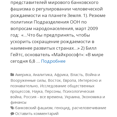
представителей мирового банковского
фашизма о регулировании человеческой
рождаемости на планете Земля. 1). Резюме
политики Подразделения ООН по
вопросам народонаселения, март 2009
год: «…Что бы предпринять, чтобы
ускорить сокращение рождаемости в
наименее развитых странах…» 2) Билл
Гейтс, основатель «Майкрософт»: «В мире
сегодня 6,8 …
Подробнее
Рубрики
Америка
,
Аналитика
,
Африка
,
Власть
,
Война и
Вооруженные силы
,
Восток
,
Европа
,
Интересно и
познавательно
,
Исследование общественных
процессов
,
Наука
,
Персоны
,
Психологическая
война
,
Россия - все времена
,
Украина
,
Экономика и
финансы
Метки
банковский фашизм
,
геноцид
,
расчеловечивание
Оставить комментарий