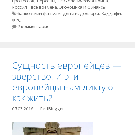
процессов
,
Персоны
,
Психологическая война
,
Россия - все времена
,
Экономика и финансы
Метки
банковский фашизм
,
деньги
,
доллары
,
Каддафи
,
ФРС
2 комментария
Сущность европейцев —
зверство! И эти
европейцы нам диктуют
как жить?!
05.03.2016
—
RedBlogger