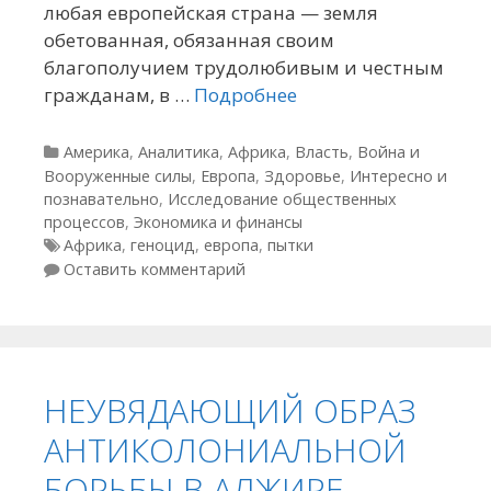
любая европейская страна — земля
обетованная, обязанная своим
благополучием трудолюбивым и честным
гражданам, в …
Подробнее
Рубрики
Америка
,
Аналитика
,
Африка
,
Власть
,
Война и
Вооруженные силы
,
Европа
,
Здоровье
,
Интересно и
познавательно
,
Исследование общественных
процессов
,
Экономика и финансы
Метки
Африка
,
геноцид
,
европа
,
пытки
Оставить комментарий
НЕУВЯДАЮЩИЙ ОБРАЗ
АНТИКОЛОНИАЛЬНОЙ
БОРЬБЫ В АЛЖИРЕ —