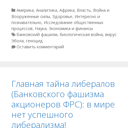
Рубрики
Америка
,
Аналитика
,
Африка
,
Власть
,
Война и
Вооруженные силы
,
Здоровье
,
Интересно и
познавательно
,
Исследование общественных
процессов
,
Наука
,
Экономика и финансы
Метки
банковский фашизм
,
биологическая война
,
вирус
Эбола
,
геноцид
Оставить комментарий
Главная тайна либералов
(Банковского фашизма
акционеров ФРС): в мире
нет успешного
либерализма!