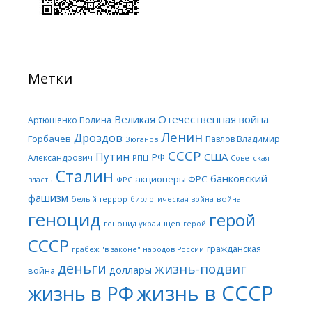
Метки
Великая Отечественная война
Артюшенко Полина
Ленин
Дроздов
Горбачев
Павлов Владимир
Зюганов
СССР
Путин
США
РФ
Александрович
РПЦ
Советская
Сталин
банковский
акционеры ФРС
ФРС
власть
фашизм
белый террор
война
биологическая война
геноцид
герой
геноцид украинцев
герой
СССР
гражданская
грабеж "в законе" народов России
деньги
жизнь-подвиг
доллары
война
жизнь в СССР
жизнь в РФ