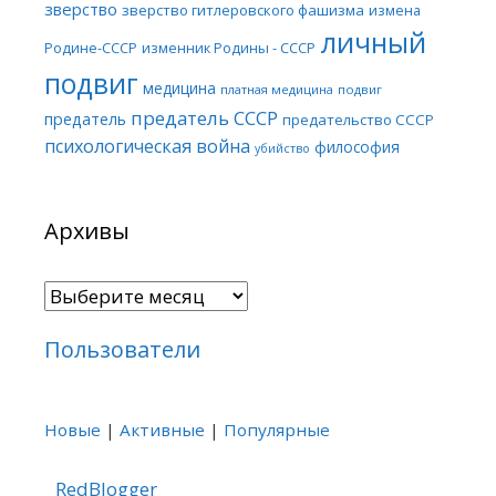
зверство
зверство гитлеровского фашизма
измена
личный
Родине-СССР
изменник Родины - СССР
подвиг
медицина
платная медицина
подвиг
предатель СССР
предатель
предательство СССР
психологическая война
философия
убийство
Архивы
Архивы
Пользователи
Новые
|
Активные
|
Популярные
RedBlogger