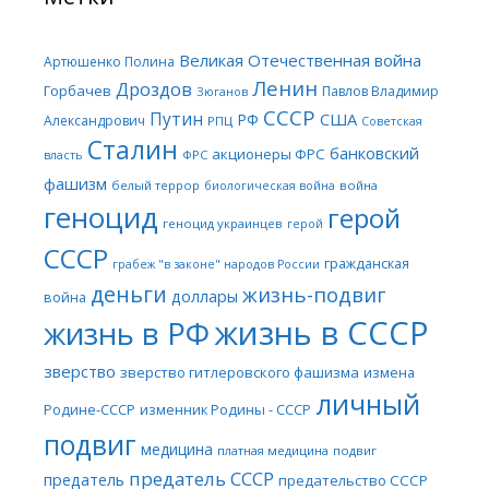
Великая Отечественная война
Артюшенко Полина
Ленин
Дроздов
Горбачев
Павлов Владимир
Зюганов
СССР
Путин
США
РФ
Александрович
РПЦ
Советская
Сталин
банковский
акционеры ФРС
ФРС
власть
фашизм
белый террор
война
биологическая война
геноцид
герой
геноцид украинцев
герой
СССР
гражданская
грабеж "в законе" народов России
деньги
жизнь-подвиг
доллары
война
жизнь в СССР
жизнь в РФ
зверство
зверство гитлеровского фашизма
измена
личный
Родине-СССР
изменник Родины - СССР
подвиг
медицина
платная медицина
подвиг
предатель СССР
предатель
предательство СССР