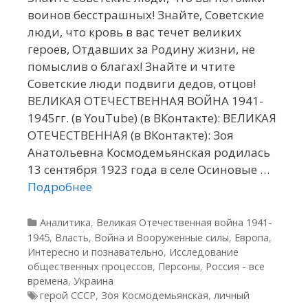
воинов бесстрашных! Знайте, Советские
люди, что кровь в вас течет великих
героев, Отдавших за Родину жизни, не
помыслив о благах! Знайте и чтите
Советские люди подвиги дедов, отцов!
ВЕЛИКАЯ ОТЕЧЕСТВЕННАЯ ВОЙНА 1941-
1945гг. (в YouTube) (в ВКонтакте): ВЕЛИКАЯ
ОТЕЧЕСТВЕННАЯ (в ВКонтакте): Зоя
Анатольевна Космодемьянская родилась
13 сентября 1923 года в селе Осиновые …
Подробнее
Рубрики
Аналитика
,
Великая Отечественная война 1941-
1945
,
Власть
,
Война и Вооруженные силы
,
Европа
,
Интересно и познавательно
,
Исследование
общественных процессов
,
Персоны
,
Россия - все
времена
,
Украина
Метки
герой СССР
,
Зоя Космодемьянская
,
личный