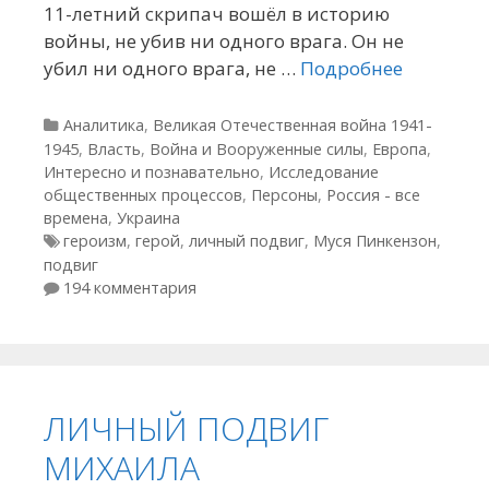
11-летний скрипач вошёл в историю
войны, не убив ни одного врага. Он не
убил ни одного врага, не …
Подробнее
Рубрики
Аналитика
,
Великая Отечественная война 1941-
1945
,
Власть
,
Война и Вооруженные силы
,
Европа
,
Интересно и познавательно
,
Исследование
общественных процессов
,
Персоны
,
Россия - все
времена
,
Украина
Метки
героизм
,
герой
,
личный подвиг
,
Муся Пинкензон
,
подвиг
194 комментария
ЛИЧНЫЙ ПОДВИГ
МИХАИЛА