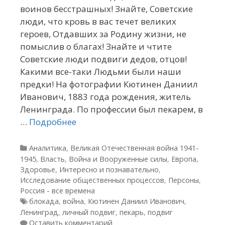
воинов бесстрашных! Знайте, Советские
люди, что кровь в вас течет великих
героев, Отдавших за Родину жизни, не
помыслив о благах! Знайте и чтите
Советские люди подвиги дедов, отцов!
Какими все-таки Людьми были наши
предки! На фотографии Кютинен Даниил
Иванович, 1883 года рождения, житель
Ленинграда. По профессии был пекарем, в
…
Подробнее
Рубрики
Аналитика
,
Великая Отечественная война 1941-
1945
,
Власть
,
Война и Вооруженные силы
,
Европа
,
Здоровье
,
Интересно и познавательно
,
Исследование общественных процессов
,
Персоны
,
Россия - все времена
Метки
блокада
,
война
,
Кютинен Даниил Иванович
,
Ленинград
,
личный подвиг
,
пекарь
,
подвиг
Оставить комментарий