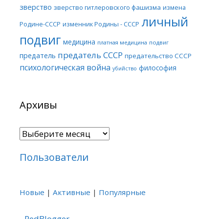
зверство
зверство гитлеровского фашизма
измена
личный
Родине-СССР
изменник Родины - СССР
подвиг
медицина
платная медицина
подвиг
предатель СССР
предатель
предательство СССР
психологическая война
философия
убийство
Архивы
Архивы
Пользователи
Новые
|
Активные
|
Популярные
RedBlogger