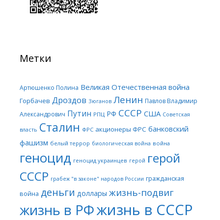
Метки
Великая Отечественная война
Артюшенко Полина
Ленин
Дроздов
Горбачев
Павлов Владимир
Зюганов
СССР
Путин
США
РФ
Александрович
РПЦ
Советская
Сталин
банковский
акционеры ФРС
ФРС
власть
фашизм
белый террор
война
биологическая война
геноцид
герой
геноцид украинцев
герой
СССР
гражданская
грабеж "в законе" народов России
деньги
жизнь-подвиг
доллары
война
жизнь в СССР
жизнь в РФ