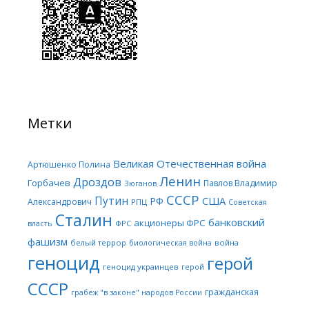
Метки
Великая Отечественная война
Артюшенко Полина
Ленин
Дроздов
Горбачев
Павлов Владимир
Зюганов
СССР
Путин
США
РФ
Александрович
РПЦ
Советская
Сталин
банковский
акционеры ФРС
ФРС
власть
фашизм
белый террор
война
биологическая война
геноцид
герой
геноцид украинцев
герой
СССР
гражданская
грабеж "в законе" народов России