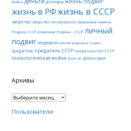
деньги
жизнь-подвиг
доллары
война
жизнь в СССР
жизнь в РФ
зверство
зверство гитлеровского фашизма
измена
личный
Родине-СССР
изменник Родины - СССР
подвиг
медицина
платная медицина
подвиг
предатель СССР
предатель
предательство СССР
психологическая война
философия
убийство
Архивы
Архивы
Пользователи