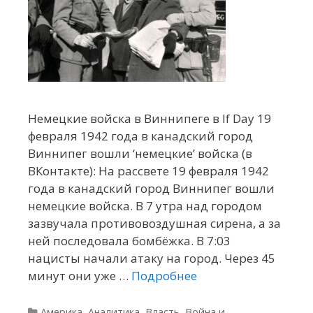
Немецкие войска в Виннипеге в If Day 19
февраля 1942 года в канадский город
Виннипег вошли ‘немецкие’ войска (в
ВКонтакте): На рассвете 19 февраля 1942
года в канадский город Виннипег вошли
немецкие войска. В 7 утра над городом
зазвучала противовоздушная сирена, а за
ней последовала бомбёжка. В 7:03
нацисты начали атаку на город. Через 45
минут они уже …
Подробнее
Рубрики
Америка
,
Аналитика
,
Власть
,
Война и