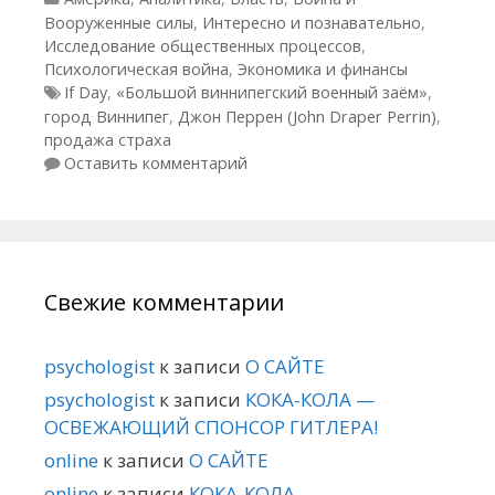
Вооруженные силы
,
Интересно и познавательно
,
Исследование общественных процессов
,
Психологическая война
,
Экономика и финансы
Метки
If Day
,
«Большой виннипегский военный заём»
,
город Виннипег
,
Джон Перрен (John Draper Perrin)
,
продажа страха
Оставить комментарий
Свежие комментарии
psychologist
к записи
О САЙТЕ
psychologist
к записи
КОКА-КОЛА —
ОСВЕЖАЮЩИЙ СПОНСОР ГИТЛЕРА!
online
к записи
О САЙТЕ
online
к записи
КОКА-КОЛА —