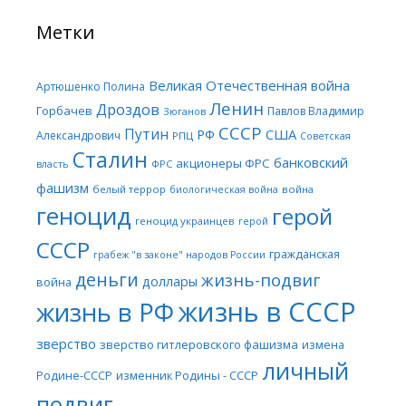
Метки
Великая Отечественная война
Артюшенко Полина
Ленин
Дроздов
Горбачев
Павлов Владимир
Зюганов
СССР
Путин
США
РФ
Александрович
РПЦ
Советская
Сталин
банковский
акционеры ФРС
ФРС
власть
фашизм
белый террор
война
биологическая война
геноцид
герой
геноцид украинцев
герой
СССР
гражданская
грабеж "в законе" народов России
деньги
жизнь-подвиг
доллары
война
жизнь в СССР
жизнь в РФ
зверство
зверство гитлеровского фашизма
измена
личный
Родине-СССР
изменник Родины - СССР
подвиг