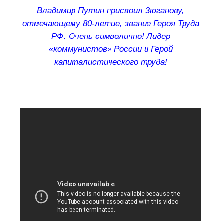
Владимир Путин присвоил Зюганову,
отмечающему 80-летие, звание Героя Труда
РФ. Очень символично! Лидер
«коммунистов» России и Герой
капиталистического труда!