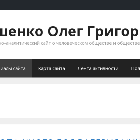
енко Олег Григо
-аналитический сайт о человеческом обществе и обществ
иалы сайта
Карта сайта
Лента активности
Пол