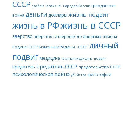
СССР
гражданская
грабеж "в законе" народов России
деньги
жизнь-подвиг
доллары
война
жизнь в СССР
жизнь в РФ
зверство
зверство гитлеровского фашизма
измена
личный
Родине-СССР
изменник Родины - СССР
подвиг
медицина
платная медицина
подвиг
предатель СССР
предатель
предательство СССР
психологическая война
философия
убийство