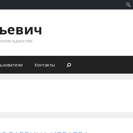
рьевич
енном единстве
ьзователи
Контакты