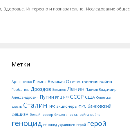
а
,
Здоровье
,
Интересно и познавательно
,
Исследование общес
Метки
Великая Отечественная война
Артюшенко Полина
Ленин
Дроздов
Горбачев
Павлов Владимир
Зюганов
СССР
Путин
США
РФ
Александрович
РПЦ
Советская
Сталин
банковский
акционеры ФРС
ФРС
власть
фашизм
белый террор
война
биологическая война
геноцид
герой
геноцид украинцев
герой