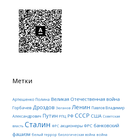
Метки
Великая Отечественная война
Артюшенко Полина
Ленин
Дроздов
Горбачев
Павлов Владимир
Зюганов
СССР
Путин
США
РФ
Александрович
РПЦ
Советская
Сталин
банковский
акционеры ФРС
ФРС
власть
фашизм
белый террор
война
биологическая война