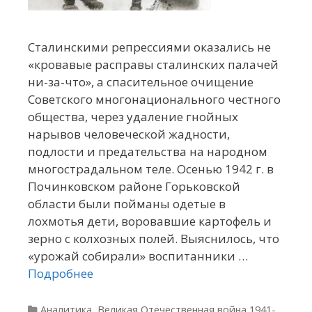
Сталинскими репрессиями оказались не
«кровавые расправы сталинских палачей
ни-за-что», а спасительное очищение
Советского многонационального честного
общества, через удаление гнойных
нарывов человеческой жадности,
подлости и предательства на народном
многострадальном теле. Осенью 1942 г. в
Починковском районе Горьковской
области были пойманы одетые в
лохмотья дети, воровавшие картофель и
зерно с колхозных полей. Выяснилось, что
«урожай собирали» воспитанники …
Подробнее
Рубрики
Аналитика
,
Великая Отечественная война 1941-