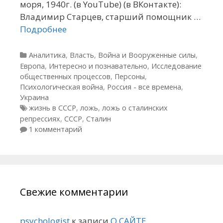
моря, 1940г. (в YouTube) (в ВКонтакте):
Владимир Старцев, старший помощник …
Подробнее
Рубрики
Аналитика
,
Власть
,
Война и Вооруженные силы
,
Европа
,
Интересно и познавательно
,
Исследование
общественных процессов
,
Персоны
,
Психологическая война
,
Россия - все времена
,
Украина
Метки
жизнь в СССР
,
ложь
,
ложь о сталинских
репрессиях
,
СССР
,
Сталин
1 комментарий
Свежие комментарии
psychologist
к записи
О САЙТЕ