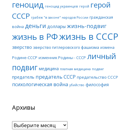
геноцид
герой
геноцид украинцев
герой
СССР
гражданская
грабеж "в законе" народов России
деньги
жизнь-подвиг
доллары
война
жизнь в СССР
жизнь в РФ
зверство
зверство гитлеровского фашизма
измена
личный
Родине-СССР
изменник Родины - СССР
подвиг
медицина
платная медицина
подвиг
предатель СССР
предатель
предательство СССР
психологическая война
философия
убийство
Архивы
Архивы