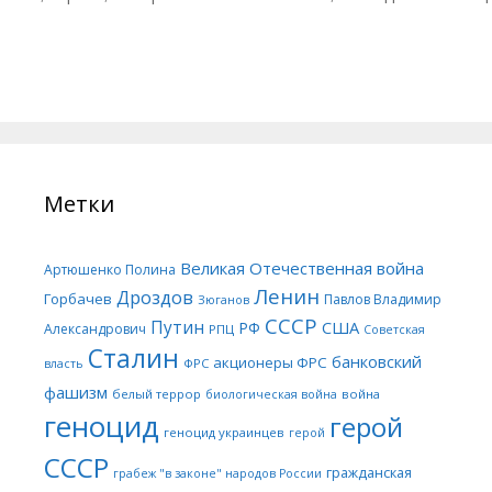
Метки
Великая Отечественная война
Артюшенко Полина
Ленин
Дроздов
Горбачев
Павлов Владимир
Зюганов
СССР
Путин
США
РФ
Александрович
РПЦ
Советская
Сталин
банковский
акционеры ФРС
ФРС
власть
фашизм
белый террор
война
биологическая война
геноцид
герой
геноцид украинцев
герой
СССР
гражданская
грабеж "в законе" народов России