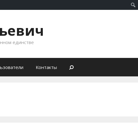
рьевич
енном единстве
ьзователи
Контакты