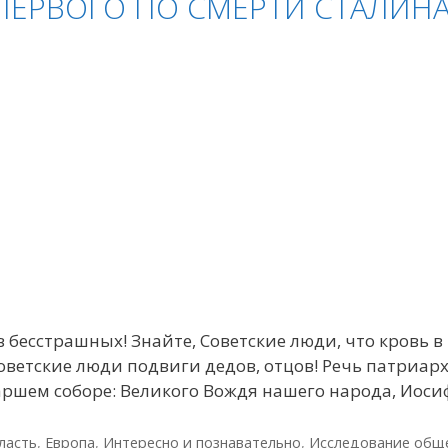
 ПЕРВОГО ПО СМЕРТИ СТАЛИН
 бесстрашных! Знайте, Советские люди, что кровь в 
оветские люди подвиги дедов, отцов! Речь патриарх
иаршем соборе: Великого Вождя нашего народа, Иос
ласть
,
Европа
,
Интересно и познавательно
,
Исследование общ