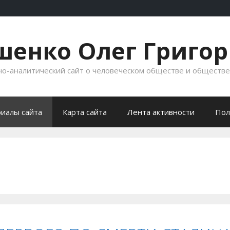
енко Олег Григо
-аналитический сайт о человеческом обществе и обществ
иалы сайта
Карта сайта
Лента активности
Пол