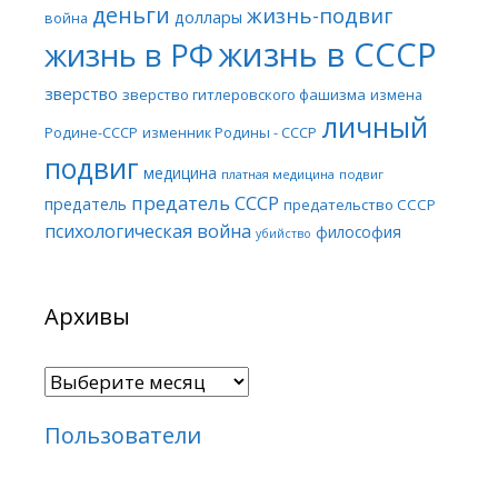
деньги
жизнь-подвиг
доллары
война
жизнь в СССР
жизнь в РФ
зверство
зверство гитлеровского фашизма
измена
личный
Родине-СССР
изменник Родины - СССР
подвиг
медицина
платная медицина
подвиг
предатель СССР
предатель
предательство СССР
психологическая война
философия
убийство
Архивы
Архивы
Пользователи