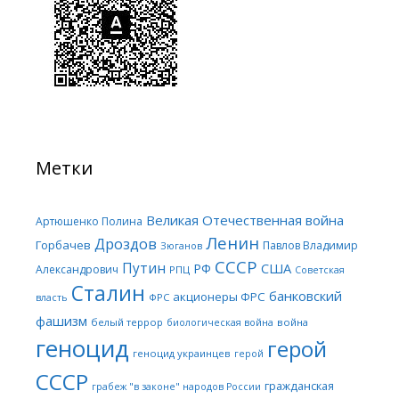
Метки
Великая Отечественная война
Артюшенко Полина
Ленин
Дроздов
Горбачев
Павлов Владимир
Зюганов
СССР
Путин
США
РФ
Александрович
РПЦ
Советская
Сталин
банковский
акционеры ФРС
ФРС
власть
фашизм
белый террор
война
биологическая война
геноцид
герой
геноцид украинцев
герой
СССР
гражданская
грабеж "в законе" народов России