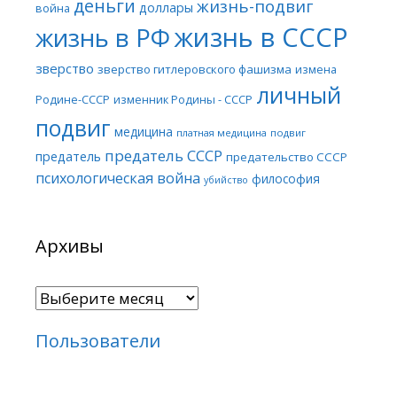
деньги
жизнь-подвиг
доллары
война
жизнь в СССР
жизнь в РФ
зверство
зверство гитлеровского фашизма
измена
личный
Родине-СССР
изменник Родины - СССР
подвиг
медицина
платная медицина
подвиг
предатель СССР
предатель
предательство СССР
психологическая война
философия
убийство
Архивы
Архивы
Пользователи