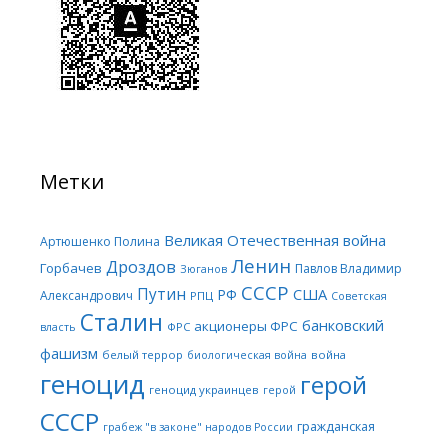
Метки
Великая Отечественная война
Артюшенко Полина
Ленин
Дроздов
Горбачев
Павлов Владимир
Зюганов
СССР
Путин
США
РФ
Александрович
РПЦ
Советская
Сталин
банковский
акционеры ФРС
ФРС
власть
фашизм
белый террор
война
биологическая война
геноцид
герой
геноцид украинцев
герой
СССР
гражданская
грабеж "в законе" народов России