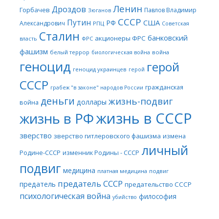
Ленин
Дроздов
Горбачев
Павлов Владимир
Зюганов
СССР
Путин
США
РФ
Александрович
РПЦ
Советская
Сталин
банковский
акционеры ФРС
ФРС
власть
фашизм
белый террор
война
биологическая война
геноцид
герой
геноцид украинцев
герой
СССР
гражданская
грабеж "в законе" народов России
деньги
жизнь-подвиг
доллары
война
жизнь в СССР
жизнь в РФ
зверство
зверство гитлеровского фашизма
измена
личный
Родине-СССР
изменник Родины - СССР
подвиг
медицина
платная медицина
подвиг
предатель СССР
предатель
предательство СССР
психологическая война
философия
убийство