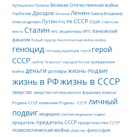
Великая Отечественная война
Артюшенко Полина
Ленин
Дроздов
Горбачев
Павлов Владимир
Зюганов
СССР
Путин
США
РФ
Александрович
РПЦ
Советская
Сталин
банковский
акционеры ФРС
ФРС
власть
фашизм
белый террор
война
биологическая война
геноцид
герой
геноцид украинцев
герой
СССР
гражданская
грабеж "в законе" народов России
деньги
жизнь-подвиг
доллары
война
жизнь в СССР
жизнь в РФ
зверство
зверство гитлеровского фашизма
измена
личный
Родине-СССР
изменник Родины - СССР
подвиг
медицина
платная медицина
подвиг
предатель СССР
предатель
предательство СССР
психологическая война
философия
убийство