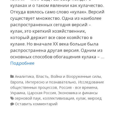
кулаках и о таком явлении как кулачество.
Откуда взялось само слово «кулак». Версий
существует множество. Одна из наиболее
распространенных сегодня версий –
кулак, это крепкий хозяйственник,
который держит все свое хозяйство в
кулаке. Но вначале ХХ века больше была
распространена другая версия. Одним из
основных способов обогащения кулака – …
Подробнее
Рубрики
Аналитика
,
Власть
,
Война и Вооруженные силы
,
Европа
,
Интересно и познавательно
,
Исследование
общественных процессов
,
Россия - все времена
,
Украина
,
Царская Россия
,
Экономика и финансы
Метки
зерновой паук
,
коллективизация
,
кулак
,
мироед
Оставить комментарий