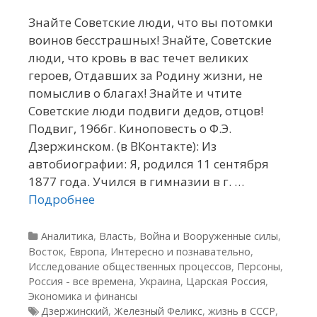
Знайте Советские люди, что вы потомки
воинов бесстрашных! Знайте, Советские
люди, что кровь в вас течет великих
героев, Отдавших за Родину жизни, не
помыслив о благах! Знайте и чтите
Советские люди подвиги дедов, отцов!
Подвиг, 1966г. Киноповесть о Ф.Э.
Дзержинском. (в ВКонтакте): Из
автобиографии: Я, родился 11 сентября
1877 года. Учился в гимназии в г. …
Подробнее
Рубрики
Аналитика
,
Власть
,
Война и Вооруженные силы
,
Восток
,
Европа
,
Интересно и познавательно
,
Исследование общественных процессов
,
Персоны
,
Россия - все времена
,
Украина
,
Царская Россия
,
Экономика и финансы
Метки
Дзержинский
,
Железный Феликс
,
жизнь в СССР
,