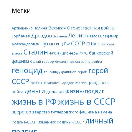
Метки
Великая Отечественная война
Артюшенко Полина
Ленин
Дроздов
Горбачев
Павлов Владимир
Зюганов
СССР
Путин
США
РФ
Александрович
РПЦ
Советская
Сталин
банковский
акционеры ФРС
ФРС
власть
фашизм
белый террор
война
биологическая война
геноцид
герой
геноцид украинцев
герой
СССР
гражданская
грабеж "в законе" народов России
деньги
жизнь-подвиг
доллары
война
жизнь в СССР
жизнь в РФ
зверство
зверство гитлеровского фашизма
измена
личный
Родине-СССР
изменник Родины - СССР
подвиг