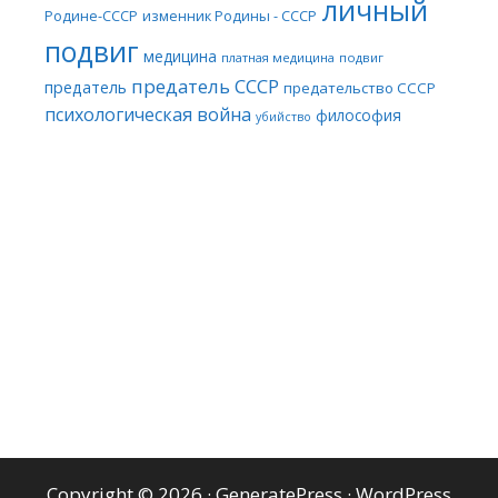
личный
Родине-СССР
изменник Родины - СССР
подвиг
медицина
платная медицина
подвиг
предатель СССР
предатель
предательство СССР
психологическая война
философия
убийство
Copyright © 2026
·
GeneratePress
·
WordPress