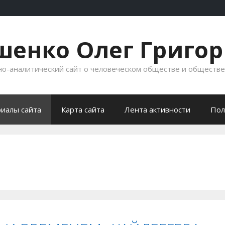
енко Олег Григо
-аналитический сайт о человеческом обществе и обществ
иалы сайта
Карта сайта
Лента активности
Пол