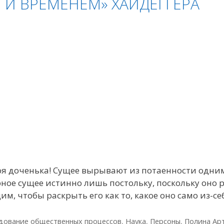
 И ВРЕМЕНЕМ» ХАЙДЕГГЕРА
моя доченька! Сущее вырывают из потаенности одним 
ное сущее истинно лишь постольку, поскольку оно р
 чтобы раскрыть его как то, какое оно само из-се
дование общественных процессов
,
Наука
,
Персоны
,
Полина Ар