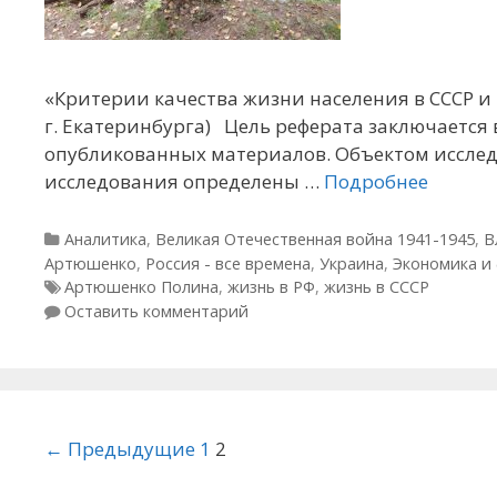
«Критерии качества жизни населения в СССР и
г. Екатеринбурга) Цель реферата заключается 
опубликованных материалов. Объектом исследо
исследования определены …
Подробнее
Рубрики
Аналитика
,
Великая Отечественная война 1941-1945
,
В
Артюшенко
,
Россия - все времена
,
Украина
,
Экономика и
Метки
Артюшенко Полина
,
жизнь в РФ
,
жизнь в СССР
Оставить комментарий
Навигация по статьям
← Предыдущие
1
2