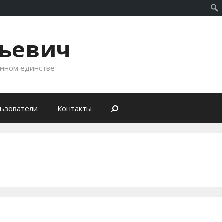
рьевич
енном единстве
ьзователи
Контакты