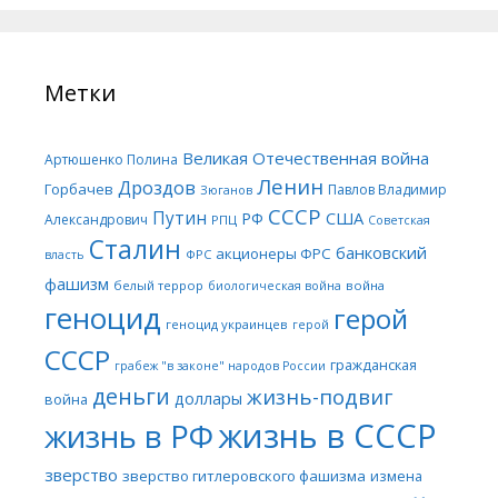
Метки
Великая Отечественная война
Артюшенко Полина
Ленин
Дроздов
Горбачев
Павлов Владимир
Зюганов
СССР
Путин
США
РФ
Александрович
РПЦ
Советская
Сталин
банковский
акционеры ФРС
ФРС
власть
фашизм
белый террор
война
биологическая война
геноцид
герой
геноцид украинцев
герой
СССР
гражданская
грабеж "в законе" народов России
деньги
жизнь-подвиг
доллары
война
жизнь в СССР
жизнь в РФ
зверство
зверство гитлеровского фашизма
измена