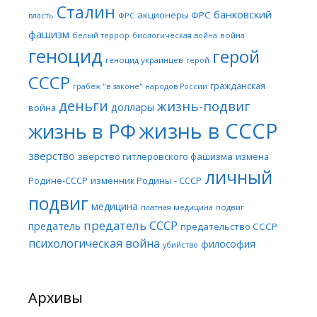
Сталин
банковский
акционеры ФРС
ФРС
власть
фашизм
белый террор
война
биологическая война
геноцид
герой
геноцид украинцев
герой
СССР
гражданская
грабеж "в законе" народов России
деньги
жизнь-подвиг
доллары
война
жизнь в СССР
жизнь в РФ
зверство
зверство гитлеровского фашизма
измена
личный
Родине-СССР
изменник Родины - СССР
подвиг
медицина
платная медицина
подвиг
предатель СССР
предатель
предательство СССР
психологическая война
философия
убийство
Архивы