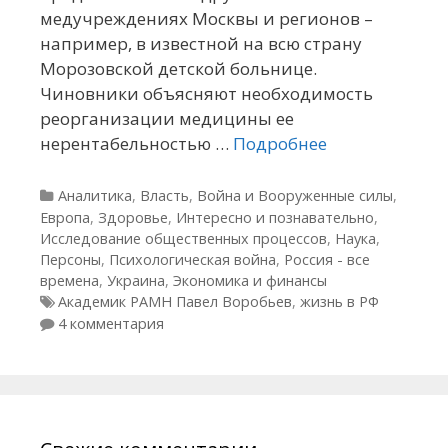
медучреждениях Москвы и регионов –
например, в известной на всю страну
Морозовской детской больнице.
Чиновники объясняют необходимость
реорганизации медицины ее
нерентабельностью …
Подробнее
Рубрики
Аналитика
,
Власть
,
Война и Вооруженные силы
,
Европа
,
Здоровье
,
Интересно и познавательно
,
Исследование общественных процессов
,
Наука
,
Персоны
,
Психологическая война
,
Россия - все
времена
,
Украина
,
Экономика и финансы
Метки
Академик РАМН Павел Воробьев
,
жизнь в РФ
4 комментария