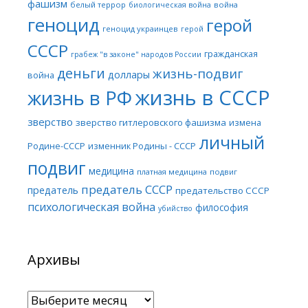
фашизм
белый террор
война
биологическая война
геноцид
герой
геноцид украинцев
герой
СССР
гражданская
грабеж "в законе" народов России
деньги
жизнь-подвиг
доллары
война
жизнь в СССР
жизнь в РФ
зверство
зверство гитлеровского фашизма
измена
личный
Родине-СССР
изменник Родины - СССР
подвиг
медицина
платная медицина
подвиг
предатель СССР
предатель
предательство СССР
психологическая война
философия
убийство
Архивы
Архивы