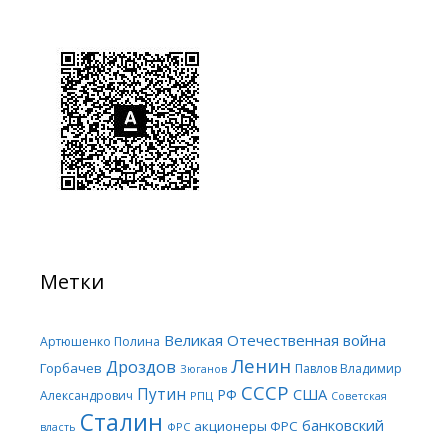
Метки
Великая Отечественная война
Артюшенко Полина
Ленин
Дроздов
Горбачев
Павлов Владимир
Зюганов
СССР
Путин
США
РФ
Александрович
РПЦ
Советская
Сталин
банковский
акционеры ФРС
ФРС
власть