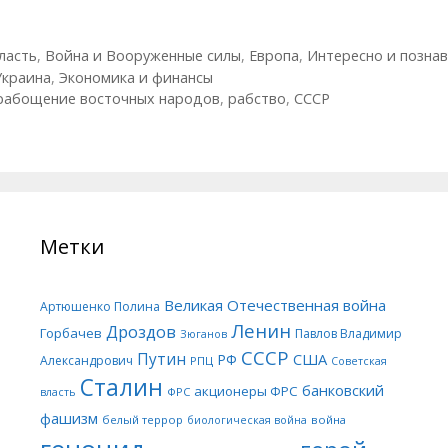
ласть
,
Война и Вооруженные силы
,
Европа
,
Интересно и позна
Украина
,
Экономика и финансы
рабощение восточных народов
,
рабство
,
СССР
Метки
Великая Отечественная война
Артюшенко Полина
Ленин
Дроздов
Горбачев
Павлов Владимир
Зюганов
СССР
Путин
США
РФ
Александрович
РПЦ
Советская
Сталин
банковский
акционеры ФРС
ФРС
власть
фашизм
белый террор
война
биологическая война