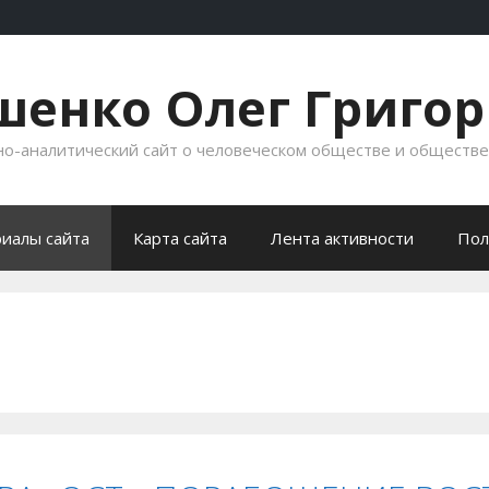
енко Олег Григо
-аналитический сайт о человеческом обществе и обществ
иалы сайта
Карта сайта
Лента активности
Пол