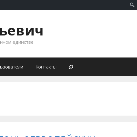
рьевич
енном единстве
ьзователи
Контакты