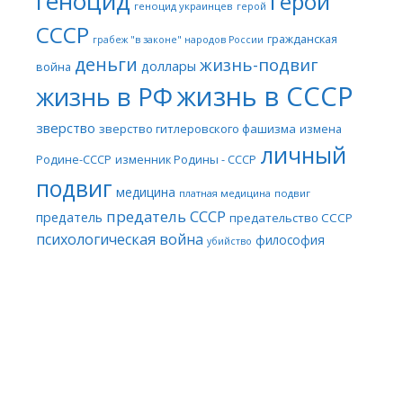
геноцид
герой
геноцид украинцев
герой
СССР
гражданская
грабеж "в законе" народов России
деньги
жизнь-подвиг
доллары
война
жизнь в СССР
жизнь в РФ
зверство
зверство гитлеровского фашизма
измена
личный
Родине-СССР
изменник Родины - СССР
подвиг
медицина
платная медицина
подвиг
предатель СССР
предатель
предательство СССР
психологическая война
философия
убийство