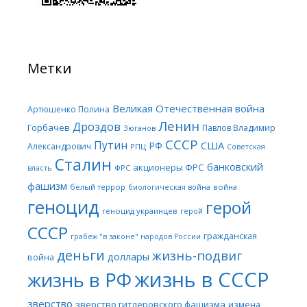
Метки
Великая Отечественная война
Артюшенко Полина
Ленин
Дроздов
Горбачев
Павлов Владимир
Зюганов
СССР
Путин
США
РФ
Александрович
РПЦ
Советская
Сталин
банковский
акционеры ФРС
ФРС
власть
фашизм
белый террор
война
биологическая война
геноцид
герой
геноцид украинцев
герой
СССР
гражданская
грабеж "в законе" народов России
деньги
жизнь-подвиг
доллары
война
жизнь в СССР
жизнь в РФ
зверство
зверство гитлеровского фашизма
измена