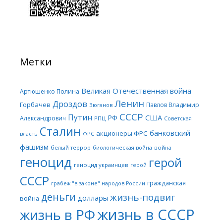
Метки
Великая Отечественная война
Артюшенко Полина
Ленин
Дроздов
Горбачев
Павлов Владимир
Зюганов
СССР
Путин
США
РФ
Александрович
РПЦ
Советская
Сталин
банковский
акционеры ФРС
ФРС
власть
фашизм
белый террор
война
биологическая война
геноцид
герой
геноцид украинцев
герой
СССР
гражданская
грабеж "в законе" народов России
деньги
жизнь-подвиг
доллары
война
жизнь в СССР
жизнь в РФ