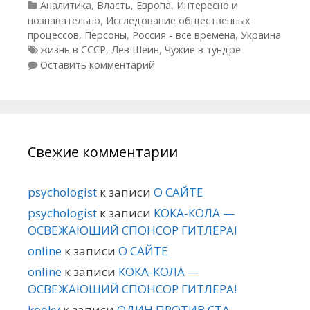
Рубрики
Аналитика
,
Власть
,
Европа
,
Интересно и
познавательно
,
Исследование общественных
процессов
,
Персоны
,
Россия - все времена
,
Украина
Метки
жизнь в СССР
,
Лев Шеин
,
Чужие в тундре
Оставить комментарий
Свежие комментарии
psychologist
к записи
О САЙТЕ
psychologist
к записи
КОКА-КОЛА —
ОСВЕЖАЮЩИЙ СПОНСОР ГИТЛЕРА!
online
к записи
О САЙТЕ
online
к записи
КОКА-КОЛА —
ОСВЕЖАЮЩИЙ СПОНСОР ГИТЛЕРА!
kooky
к записи
ОДИН ПРОТИВ СТА.