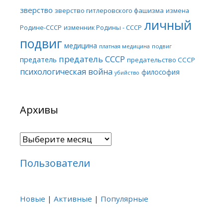
зверство
зверство гитлеровского фашизма
измена
личный
Родине-СССР
изменник Родины - СССР
подвиг
медицина
платная медицина
подвиг
предатель СССР
предатель
предательство СССР
психологическая война
философия
убийство
Архивы
Архивы
Пользователи
Новые
|
Активные
|
Популярные