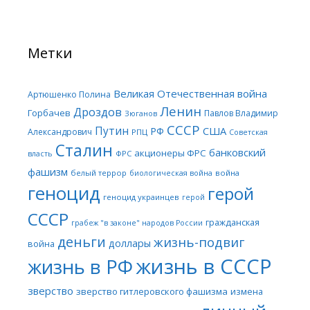
Метки
Великая Отечественная война
Артюшенко Полина
Ленин
Дроздов
Горбачев
Павлов Владимир
Зюганов
СССР
Путин
США
РФ
Александрович
РПЦ
Советская
Сталин
банковский
акционеры ФРС
ФРС
власть
фашизм
белый террор
война
биологическая война
геноцид
герой
геноцид украинцев
герой
СССР
гражданская
грабеж "в законе" народов России
деньги
жизнь-подвиг
доллары
война
жизнь в СССР
жизнь в РФ
зверство
зверство гитлеровского фашизма
измена