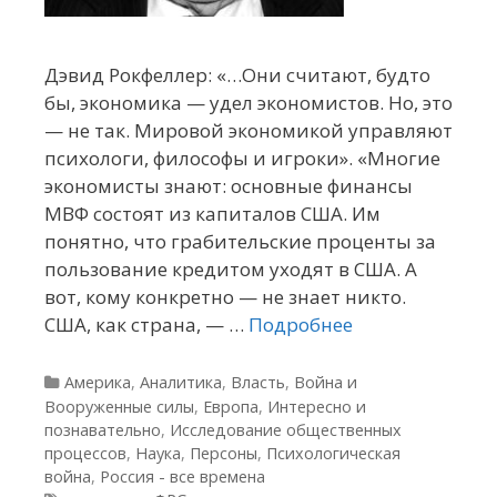
Дэвид Рокфеллер: «…Они считают, будто
бы, экономика — удел экономистов. Но, это
— не так. Мировой экономикой управляют
психологи, философы и игроки». «Многие
экономисты знают: основные финансы
МВФ состоят из капиталов США. Им
понятно, что грабительские проценты за
пользование кредитом уходят в США. А
вот, кому конкретно — не знает никто.
США, как страна, — …
Подробнее
Рубрики
Америка
,
Аналитика
,
Власть
,
Война и
Вооруженные силы
,
Европа
,
Интересно и
познавательно
,
Исследование общественных
процессов
,
Наука
,
Персоны
,
Психологическая
война
,
Россия - все времена