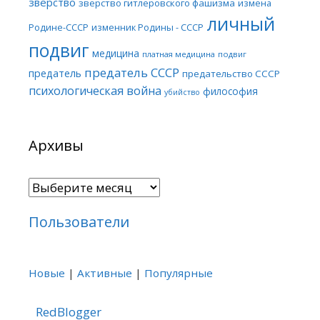
зверство
зверство гитлеровского фашизма
измена
личный
Родине-СССР
изменник Родины - СССР
подвиг
медицина
платная медицина
подвиг
предатель СССР
предатель
предательство СССР
психологическая война
философия
убийство
Архивы
Архивы
Пользователи
Новые
|
Активные
|
Популярные
RedBlogger