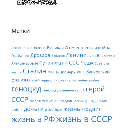
Метки
Великая Отечественная война
Артюшенко Полина
Ленин
Дроздов
Горбачев
Павлов Владимир
Зюганов
СССР
Путин
США
РФ
Александрович
РПЦ
Советская
Сталин
банковский
акционеры ФРС
ФРС
власть
фашизм
белый террор
война
биологическая война
геноцид
герой
геноцид украинцев
герой
СССР
гражданская
грабеж "в законе" народов России
деньги
жизнь-подвиг
доллары
война
жизнь в СССР
жизнь в РФ