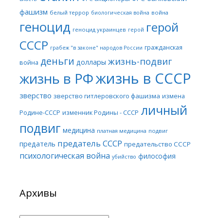
фашизм
белый террор
война
биологическая война
геноцид
герой
геноцид украинцев
герой
СССР
гражданская
грабеж "в законе" народов России
деньги
жизнь-подвиг
доллары
война
жизнь в СССР
жизнь в РФ
зверство
зверство гитлеровского фашизма
измена
личный
Родине-СССР
изменник Родины - СССР
подвиг
медицина
платная медицина
подвиг
предатель СССР
предатель
предательство СССР
психологическая война
философия
убийство
Архивы