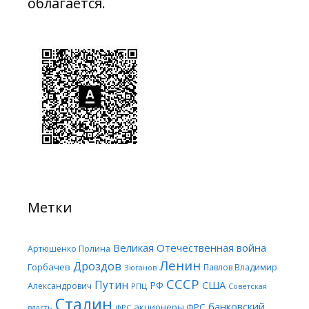
облагается.
Метки
Великая Отечественная война
Артюшенко Полина
Ленин
Дроздов
Горбачев
Павлов Владимир
Зюганов
СССР
Путин
США
РФ
Александрович
РПЦ
Советская
Сталин
банковский
акционеры ФРС
ФРС
власть