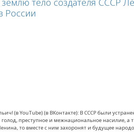
 землю тело создателя СССР Ле
в России
ич! (в YouTube) (в ВКонтакте): В СССР были устра
 голод, преступное и межнациональное насилие, а т
нина, то вместе с ним захоронят и будущее народо