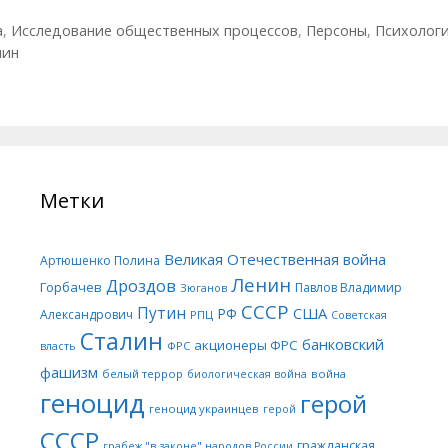
а
,
Исследование общественных процессов
,
Персоны
,
Психологи
лин
Метки
Великая Отечественная война
Артюшенко Полина
Ленин
Дроздов
Горбачев
Павлов Владимир
Зюганов
СССР
Путин
США
РФ
Александрович
РПЦ
Советская
Сталин
банковский
акционеры ФРС
ФРС
власть
фашизм
белый террор
война
биологическая война
геноцид
герой
геноцид украинцев
герой
СССР
гражданская
грабеж "в законе" народов России