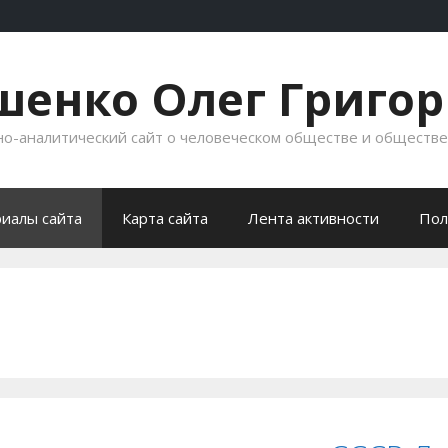
енко Олег Григо
-аналитический сайт о человеческом обществе и обществ
иалы сайта
Карта сайта
Лента активности
Пол