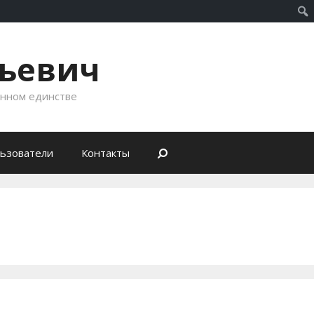
рьевич
енном единстве
ьзователи
Контакты