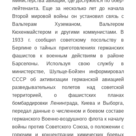
Министерства авиации, где дослужился по обер-
лейтенанта. Еще за несколько лет до начала
Второй мировой войны он установил связь с
Вальтерам Хуземаном, Вальтером
Кюхенмайстером и другими коммунистами. В
193З г. сообщил советскому посольству в
Берлине о тайных приготовлениях германских
фашистов к военным действиям в районе
Барселоны. Используя свою службу в
министерстве, Шульце-Бойзен информировал
СССР об активизации германской авиацией
разведывательных полетов над советской
территорией, о фашистских планах
бомбардировки Ленинграда, Киева и Выборга,
передал данные о численном и боевом составе
германского Военно-воздушного флота к началу
войны против Советского Союза, о положении с
горючим и концентрации химических боевых