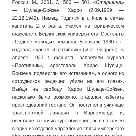
России. М., 2001. С. 500
—
501.
«Старшина»
—
Шульце-Бойзен, Харро (2.09.1909 —
22.12.1942). Немец. Родился в г. Киле в семье
капитана 2-го ранга. Учился на юридическом
факультете Берлинскою университета. Состоял в
«Ордене молодых немцев». В начале 1930-х гг.
издавал журнал «Противник» («Der Gegner»). В
апреле 1933 г. фашисты запретили журнал
«Противник», арестовали Харро Шульце-
Бойзена, подвергли его истязаниям, а одного из
сотрудников редакции убили на его глазах.
Выйдя на свободу, Харро Шульце-Бойзен,
насколько было возможно, старался избегать
проследований гестапо. Он поступил в училище
транспортной авиации в Варнемюнде и,
блестяще закончив курс обучения, был назначен
в один из отделов управления связи имперского