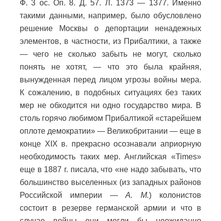
Ф. 3 ос. Oп. 8. Д. 57. Л. 1373 — 1377. Именно
такими данными, например, было обусловлено
решение Москвы о депортации ненадежных
элементов, в частности, из Прибалтики, а также
— чего не сколько забыть не могут, сколько
понять не хотят, — что это была крайняя,
вынужденная перед лицом угрозы войны мера.
К сожалению, в подобных ситуациях без таких
мер не обходится ни одно государство мира. В
столь горячо любимом Прибалтикой «старейшем
оплоте демократии» — Великобритании — еще в
конце ХIХ в. прекрасно осознавали априорную
необходимость таких мер. Английская «Times»
еще в 1887 г. писала, что «не надо забывать, что
большинство выселенных (из западных районов
Российской империи —
А. М.
) колонистов
состоит в резерве германской армии и что в
случае войны они могли бы неожиданно