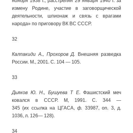
ноября 1938 г., расстрелян 29 января 1940 г. за
измену Родине, участие в заговорщической
деятельности, шпионаж и связь с врагами
народа» по приговору ВК BC СССР.
32
Калпакиди А., Прохоров Д.
Внешняя разведка
России. М., 2001. С. 104 — 105.
33
Дьяков Ю. Н., Бушуева T Е.
Фашистский меч
ковался в СССР. М, 1991. С. 344 —
345 (их ссылка на ЦГАСА,
ф.
33987, on. 3, д.
1036, л. 126— 128).
34