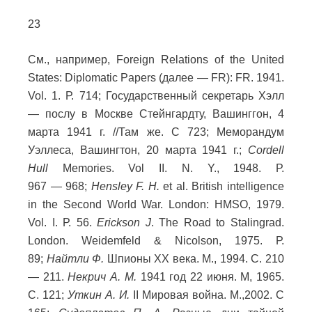
23
См., например, Foreign Relations of the United
States: Diplomatic Papers (далее — FR): FR. 1941.
Vol. 1. Р. 714; Государственный секретарь Хэлл
— послу в Москве Стейнгардту, Вашинггон, 4
марта 1941 г. //Там же. С 723; Меморандум
Уэллеса, Вашингтон, 20 марта 1941 г.;
Cordell
Hull
Memories. Vol II. N. Y., 1948. Р.
967
—
968;
Hensley F. H.
et al. British intelligence
in the Second World War. London: HMSO, 1979.
Vol. I. Р. 56.
Erickson J
. The Road to Stalingrad.
London. Weidemfeld & Nicolson, 1975. Р.
89;
Найтли Ф.
Шпионы ХХ века. М., 1994. С. 210
— 211.
Некрич А. М.
1941 год 22 июня. М, 1965.
С. 121;
Уткин А. И.
II Мировая война. М.,2002. С