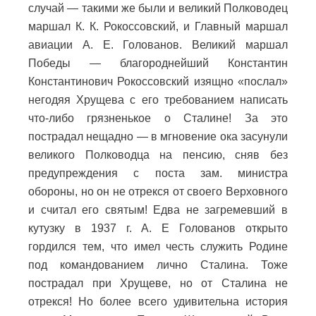
случай — такими же были и великий Полководец
маршал К. К. Рокоссовский, и Главный маршал
авиации А. Е. Голованов. Великий маршал
Победы — благороднейший Константин
Константинович Рокоссовский изящно «послал»
негодяя Хрущева с его требованием написать
что-либо грязненькое о Сталине! За это
пострадал нещадно — в мгновение ока засунули
великого Полководца на пенсию, сняв без
предупреждения с поста зам. министра
обороны, но он не отрекся от своего Верховного
и считал его святым! Едва не загремевший в
кутузку в 1937 г. А. Е Голованов открыто
гордился тем, что имел честь служить Родине
под командованием лично Сталина. Тоже
пострадал при Хрущеве, но от Сталина не
отрекся! Но более всего удивительна история