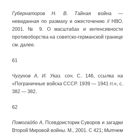
Губернаторов Н. В. Т
айная война —
невиданная по размаху и ожесточению // НВО.
2001. № 9. О масштабах и интенсивности
противоборства на советско-германской границе
см. далее.
61
Чугунов А. И. У
каз. соч. С. 146, ссылка на
«Пограничные войска СССР. 1939 — 1941 гг.», с.
382 — 382.
62
Помогайбо А.
Псевдоисторик Суворов и загадки
Второй Мировой войны. М., 2001. С 421;
Митчем