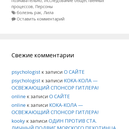
познавательно
,
Исследование общественных
процессов
,
Персоны
Метки
болезнь рак
,
Лила
Оставить комментарий
Свежие комментарии
psychologist
к записи
О САЙТЕ
psychologist
к записи
КОКА-КОЛА —
ОСВЕЖАЮЩИЙ СПОНСОР ГИТЛЕРА!
online
к записи
О САЙТЕ
online
к записи
КОКА-КОЛА —
ОСВЕЖАЮЩИЙ СПОНСОР ГИТЛЕРА!
kooky
к записи
ОДИН ПРОТИВ СТА.
ЛИЧНЫЙ ПОДВИГ МОРСКОГО ПЕХОТИНЦА