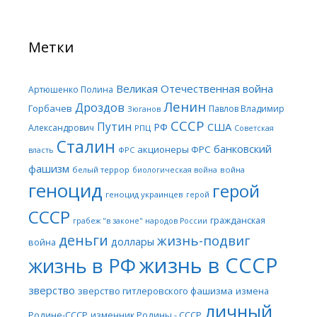
Метки
Великая Отечественная война
Артюшенко Полина
Ленин
Дроздов
Горбачев
Павлов Владимир
Зюганов
СССР
Путин
США
РФ
Александрович
РПЦ
Советская
Сталин
банковский
акционеры ФРС
ФРС
власть
фашизм
белый террор
война
биологическая война
геноцид
герой
геноцид украинцев
герой
СССР
гражданская
грабеж "в законе" народов России
деньги
жизнь-подвиг
доллары
война
жизнь в СССР
жизнь в РФ
зверство
зверство гитлеровского фашизма
измена
личный
Родине-СССР
изменник Родины - СССР