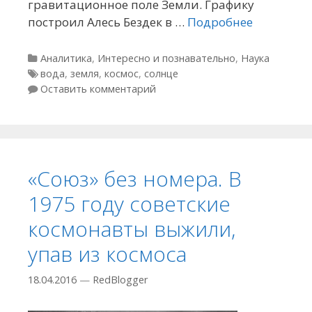
гравитационное поле Земли. Графику
построил Алесь Бездек в …
Подробнее
Рубрики
Аналитика
,
Интересно и познавательно
,
Наука
Метки
вода
,
земля
,
космос
,
солнце
Оставить комментарий
«Союз» без номера. В
1975 году советские
космонавты выжили,
упав из космоса
18.04.2016
—
RedBlogger