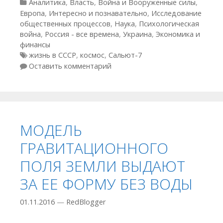
Рубрики
Аналитика
,
Власть
,
Война и Вооруженные силы
,
Европа
,
Интересно и познавательно
,
Исследование
общественных процессов
,
Наука
,
Психологическая
война
,
Россия - все времена
,
Украина
,
Экономика и
финансы
Метки
жизнь в СССР
,
космос
,
Сальют-7
Оставить комментарий
МОДЕЛЬ
ГРАВИТАЦИОННОГО
ПОЛЯ ЗЕМЛИ ВЫДАЮТ
ЗА ЕЕ ФОРМУ БЕЗ ВОДЫ
01.11.2016
—
RedBlogger