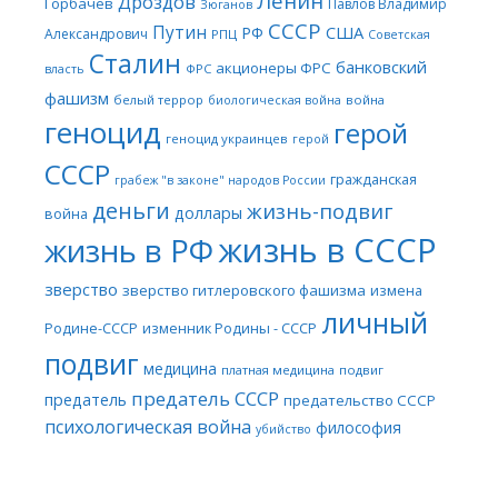
Ленин
Дроздов
Горбачев
Павлов Владимир
Зюганов
СССР
Путин
США
РФ
Александрович
РПЦ
Советская
Сталин
банковский
акционеры ФРС
ФРС
власть
фашизм
белый террор
война
биологическая война
геноцид
герой
геноцид украинцев
герой
СССР
гражданская
грабеж "в законе" народов России
деньги
жизнь-подвиг
доллары
война
жизнь в СССР
жизнь в РФ
зверство
зверство гитлеровского фашизма
измена
личный
Родине-СССР
изменник Родины - СССР
подвиг
медицина
платная медицина
подвиг
предатель СССР
предатель
предательство СССР
психологическая война
философия
убийство