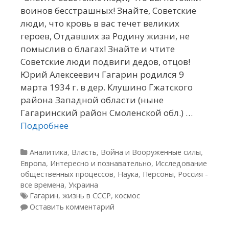
воинов бесстрашных! Знайте, Советские
люди, что кровь в вас течет великих
героев, Отдавших за Родину жизни, не
помыслив о благах! Знайте и чтите
Советские люди подвиги дедов, отцов!
Юрий Алексеевич Гагарин родился 9
марта 1934 г. в дер. Клушино Гжатского
района Западной области (ныне
Гагаринский район Смоленской обл.) …
Подробнее
Рубрики
Аналитика
,
Власть
,
Война и Вооруженные силы
,
Европа
,
Интересно и познавательно
,
Исследование
общественных процессов
,
Наука
,
Персоны
,
Россия -
все времена
,
Украина
Метки
Гагарин
,
жизнь в СССР
,
космос
Оставить комментарий