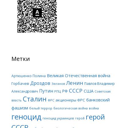
Метки
Великая Отечественная война
Артюшенко Полина
Ленин
Дроздов
Горбачев
Павлов Владимир
Зюганов
СССР
Путин
США
РФ
Александрович
РПЦ
Советская
Сталин
банковский
акционеры ФРС
ФРС
власть
фашизм
белый террор
война
биологическая война
геноцид
герой
геноцид украинцев
герой
СССР