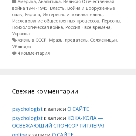
Рубрики
Америка
,
Аналитика
,
Великая Отечественная
война 1941-1945
,
Власть
,
Война и Вооруженные
силы
,
Европа
,
Интересно и познавательно
,
Исследование общественных процессов
,
Персоны
,
Психологическая война
,
Россия - все времена
,
Украина
Метки
жизнь в СССР
,
Мразь
,
предатель
,
Солженицын
,
Ублюдок
4 комментария
Свежие комментарии
psychologist
к записи
О САЙТЕ
psychologist
к записи
КОКА-КОЛА —
ОСВЕЖАЮЩИЙ СПОНСОР ГИТЛЕРА!
online
к записи
О САЙТЕ