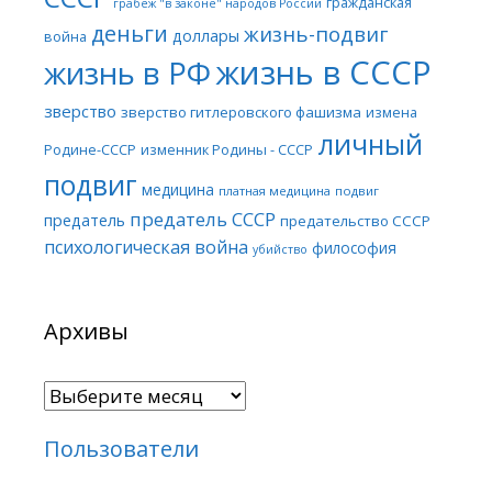
гражданская
грабеж "в законе" народов России
деньги
жизнь-подвиг
доллары
война
жизнь в СССР
жизнь в РФ
зверство
зверство гитлеровского фашизма
измена
личный
Родине-СССР
изменник Родины - СССР
подвиг
медицина
платная медицина
подвиг
предатель СССР
предатель
предательство СССР
психологическая война
философия
убийство
Архивы
Архивы
Пользователи