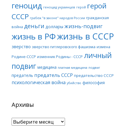
геноцид
герой
геноцид украинцев
герой
СССР
гражданская
грабеж "в законе" народов России
деньги
жизнь-подвиг
доллары
война
жизнь в СССР
жизнь в РФ
зверство
зверство гитлеровского фашизма
измена
личный
Родине-СССР
изменник Родины - СССР
подвиг
медицина
платная медицина
подвиг
предатель СССР
предатель
предательство СССР
психологическая война
философия
убийство
Архивы
Архивы