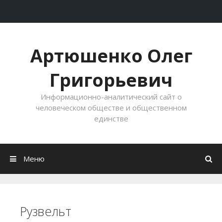
Перейти к содержимому
Артюшенко Олег
Григорьевич
Информационно-аналитический сайт о
человеческом обществе и общественном
единстве
Меню
Рузвельт