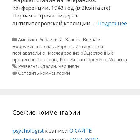
конференции. 1943 год (в ВКонтакте):
Первая встреча лидеров
антигитлеровской коалиции …
Подробнее
Рубрики
Америка
,
Аналитика
,
Власть
,
Война и
Вооруженные силы
,
Европа
,
Интересно и
познавательно
,
Исследование общественных
процессов
,
Персоны
,
Россия - все времена
,
Украина
Метки
Рузвельт
,
Сталин
,
Черчилль
Оставить комментарий
Свежие комментарии
psychologist
к записи
О САЙТЕ
psychologist
к записи
КОКА-КОЛА —