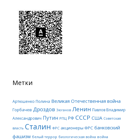
Метки
Великая Отечественная война
Артюшенко Полина
Ленин
Дроздов
Горбачев
Павлов Владимир
Зюганов
СССР
Путин
США
РФ
Александрович
РПЦ
Советская
Сталин
банковский
акционеры ФРС
ФРС
власть
фашизм
белый террор
война
биологическая война