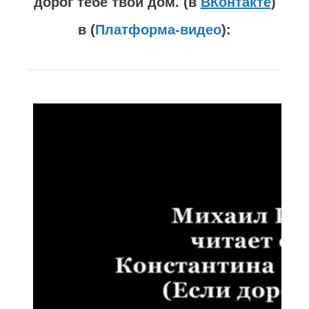
дорог тебе твой дом. (в
ВКонтакте
)
в (
Платформа-видео
):