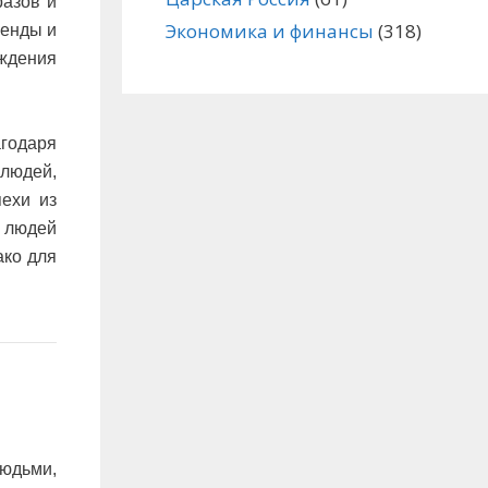
разов и
Экономика и финансы
(318)
генды и
ждения
агодаря
людей,
пехи из
 людей
ако для
людьми,