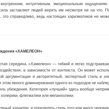
м внутренним, интуитивным, эмоциональным ощущениям. 
 сила заставляет людей верить им несмотря ни на что. 
 это справедливо, ведь настоящих харизматиков не мож
еждения «ХАМЕЛЕОН»
лотая середина. «Хамелеон» — гибкий и легко подстраив
оздействия, в зависимости от контекста. Он может испол
й аргументации и авторитетный, экспертный стиль и э
и этом явного доминирования одного из подходов не наблю
стиль убеждения. Категория «лучший» здесь вообще непри
, холерики, флегматики или меланхолики.
овный характер, и определять стиль того или иного человек