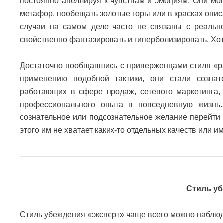
постоянно апеллируя к чувствам и эмоциям. Они мо
метафор, пообещать золотые горы или в красках опис
случаи на самом деле часто не связаны с реальн
свойственно фантазировать и гиперболизировать. Хотя 
Достаточно пообщавшись с приверженцами стиля «ра
применению подобной тактики, они стали сознат
работающих в сфере продаж, сетевого маркетинга, 
профессионального опыта в повседневную жизнь
сознательное или подсознательное желание перейти
этого им не хватает каких-то отдельных качеств или и
Стиль у
Стиль убеждения «эксперт» чаще всего можно наблю