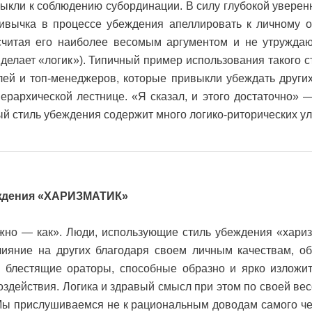
ыкли к соблюдению субординации. В силу глубокой уверен
ривычка в процессе убеждения апеллировать к личному 
 считая его наиболее весомым аргументом и не утружда
делает «логик»). Типичный пример использования такого 
лей и топ-менеджеров, которые привыкли убеждать други
ерархической лестнице. «Я сказал, и этого достаточно» 
й стиль убеждения содержит много логико-риторических ул
ждения «ХАРИЗМАТИК»
важно — как». Люди, использующие стиль убеждения «хари
лияние на других благодаря своем личным качествам, о
 блестящие ораторы, способные образно и ярко изложит
здействия. Логика и здравый смысл при этом по своей ве
 Мы прислушиваемся не к рациональным доводам самого ч