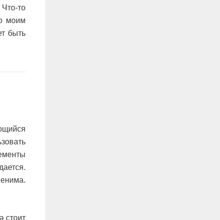
Что-то
По моим
ет быть
ающийся
ьзовать
лементы
дается.
менима.
а стоит