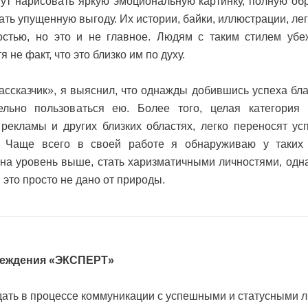
гут нарисовать яркую эмоциональную картинку, полную об
ать упущенную выгоду. Их истории, байки, иллюстрации, ле
остью, но это и не главное. Людям с таким стилем убе
не факт, что это близко им по духу.
ссказчик», я выяснил, что однажды добившись успеха бл
ельно пользоваться ею. Более того, целая категория 
рекламы и других близких областях, легко переносят ус
. Чаще всего в своей работе я обнаруживаю у таких
 на уровень выше, стать харизматичными личностями, одн
м это просто не дано от природы.
беждения «ЭКСПЕРТ»
дать в процессе коммуникации с успешными и статусными 