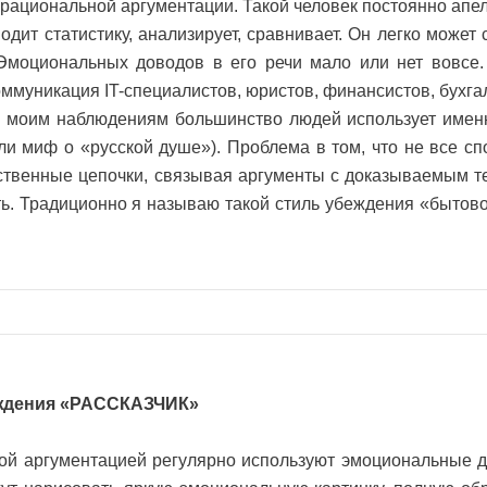
 рациональной аргументации. Такой человек постоянно апе
дит статистику, анализирует, сравнивает. Он легко может 
Эмоциональных доводов в его речи мало или нет вовсе
ммуникация IT-специалистов, юристов, финансистов, бухга
о моим наблюдениям большинство людей использует имен
али миф о «русской душе»). Проблема в том, что не все с
ственные цепочки, связывая аргументы с доказываемым т
ть. Традиционно я называю такой стиль убеждения «бытов
ждения «РАССКАЗЧИК»
ой аргументацией регулярно используют эмоциональные 