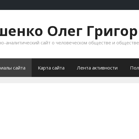
енко Олег Григо
-аналитический сайт о человеческом обществе и обществ
иалы сайта
Карта сайта
Лента активности
Пол