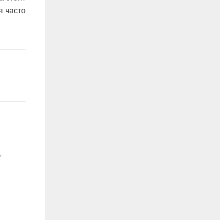
я часто
,