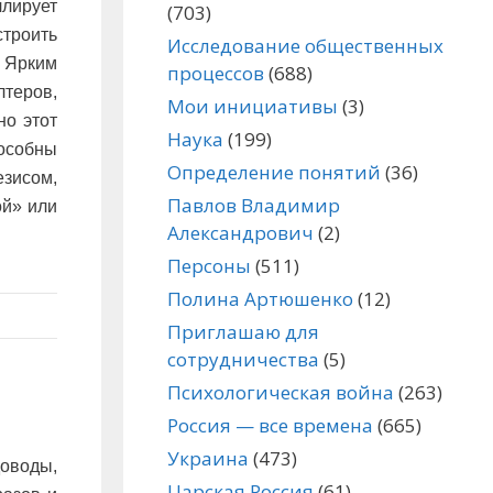
ллирует
(703)
строить
Исследование общественных
. Ярким
процессов
(688)
лтеров,
Мои инициативы
(3)
но этот
Наука
(199)
пособны
Определение понятий
(36)
езисом,
Павлов Владимир
ой» или
Александрович
(2)
Персоны
(511)
Полина Артюшенко
(12)
Приглашаю для
сотрудничества
(5)
Психологическая война
(263)
Россия — все времена
(665)
Украина
(473)
доводы,
Царская Россия
(61)