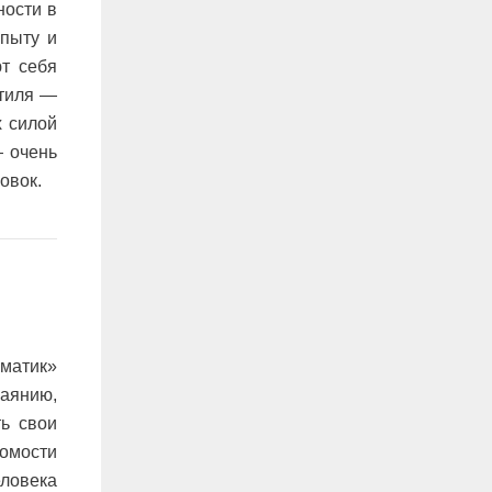
ности в
опыту и
ют себя
стиля —
х силой
— очень
овок.
зматик»
баянию,
ь свои
сомости
еловека