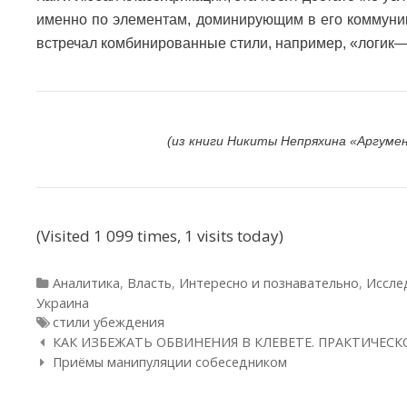
именно по элементам, доминирующим в его коммуника
встречал комбинированные стили, например, «логик—
(из книги Никиты Непряхина «Аргумен
(Visited 1 099 times, 1 visits today)
Рубрики
Аналитика
,
Власть
,
Интересно и познавательно
,
Иссле
Украина
Метки
стили убеждения
Навигация по статьям
КАК ИЗБЕЖАТЬ ОБВИНЕНИЯ В КЛЕВЕТЕ. ПРАКТИЧЕСК
Приёмы манипуляции собеседником