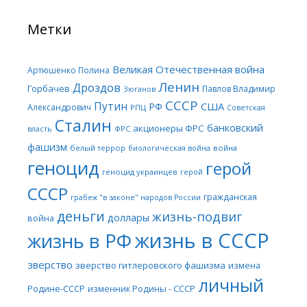
Метки
Великая Отечественная война
Артюшенко Полина
Ленин
Дроздов
Горбачев
Павлов Владимир
Зюганов
СССР
Путин
США
РФ
Александрович
РПЦ
Советская
Сталин
банковский
акционеры ФРС
ФРС
власть
фашизм
белый террор
война
биологическая война
геноцид
герой
геноцид украинцев
герой
СССР
гражданская
грабеж "в законе" народов России
деньги
жизнь-подвиг
доллары
война
жизнь в СССР
жизнь в РФ
зверство
зверство гитлеровского фашизма
измена
личный
Родине-СССР
изменник Родины - СССР