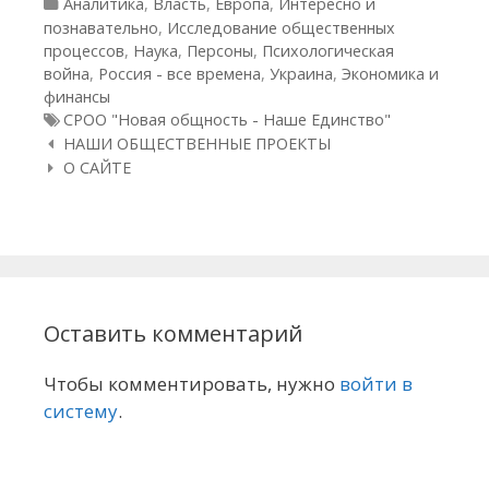
Рубрики
Аналитика
,
Власть
,
Европа
,
Интересно и
познавательно
,
Исследование общественных
процессов
,
Наука
,
Персоны
,
Психологическая
война
,
Россия - все времена
,
Украина
,
Экономика и
финансы
Метки
СРОО "Новая общность - Наше Единство"
Навигация по статьям
НАШИ ОБЩЕСТВЕННЫЕ ПРОЕКТЫ
О САЙТЕ
Оставить комментарий
Чтобы комментировать, нужно
войти в
систему
.