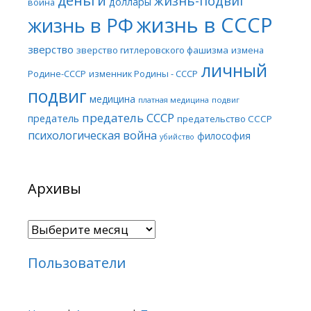
деньги
жизнь-подвиг
доллары
война
жизнь в СССР
жизнь в РФ
зверство
зверство гитлеровского фашизма
измена
личный
Родине-СССР
изменник Родины - СССР
подвиг
медицина
платная медицина
подвиг
предатель СССР
предатель
предательство СССР
психологическая война
философия
убийство
Архивы
Архивы
Пользователи