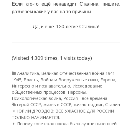
Если кто-то ещё ненавидит Сталина, пишите,
разберём какие у вас на то причины.
Да, и ещё. 130-летие Сталина!
(Visited 4 309 times, 1 visits today)
Рубрики
Аналитика
,
Великая Отечественная война 1941-
1945
,
Власть
,
Война и Вооруженные силы
,
Европа
,
Интересно и познавательно
,
Исследование
общественных процессов
,
Персоны
,
Психологическая война
,
Россия - все времена
Метки
герой СССР
,
жизнь в СССР
,
жизнь-подвиг
,
Сталин
Навигация по статьям
ЮРИЙ ДРОЗДОВ: ВСЁ УЖАСНОЕ ДЛЯ РОССИИ
ТОЛЬКО НАЧИНАЕТСЯ.
Почему советская школа была лучше нынешней