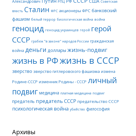
СССР
Путин
США
РФ
Александрович
РПЦ
Советская
Сталин
банковский
акционеры ФРС
ФРС
власть
фашизм
белый террор
война
биологическая война
геноцид
герой
геноцид украинцев
герой
СССР
гражданская
грабеж "в законе" народов России
деньги
жизнь-подвиг
доллары
война
жизнь в СССР
жизнь в РФ
зверство
зверство гитлеровского фашизма
измена
личный
Родине-СССР
изменник Родины - СССР
подвиг
медицина
платная медицина
подвиг
предатель СССР
предатель
предательство СССР
психологическая война
философия
убийство
Архивы