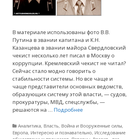
В материале использованы фото В.В.
Путина в звании капитана и К.Н.
Казанцева в звании майора Свердловский
чекист несколько лет писал в Москву о
коррупции. Кремлевский чекист не читал?
Сейчас стало модно говорить о
стабильности системы. Но все чаще и
чаще представители основных ведомств,
образующих систему этой власти, — судов,
прокуратуры, МВД, спецслужбы, —
решаются на …
Подробнее
Рубрики
Аналитика
,
Власть
,
Война и Вооруженные силы
,
Европа
,
Интересно и познавательно
,
Исследование