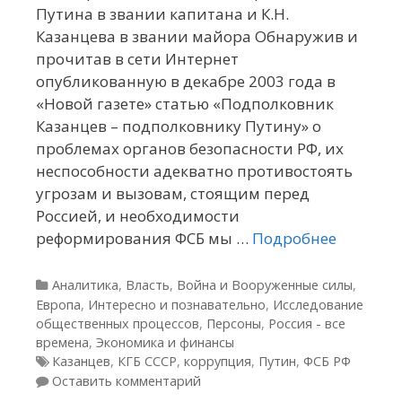
Путина в звании капитана и К.Н.
Казанцева в звании майора Обнаружив и
прочитав в сети Интернет
опубликованную в декабре 2003 года в
«Новой газете» статью «Подполковник
Казанцев – подполковнику Путину» о
проблемах органов безопасности РФ, их
неспособности адекватно противостоять
угрозам и вызовам, стоящим перед
Россией, и необходимости
реформирования ФСБ мы …
Подробнее
Рубрики
Аналитика
,
Власть
,
Война и Вооруженные силы
,
Европа
,
Интересно и познавательно
,
Исследование
общественных процессов
,
Персоны
,
Россия - все
времена
,
Экономика и финансы
Метки
Казанцев
,
КГБ СССР
,
коррупция
,
Путин
,
ФСБ РФ
Оставить комментарий