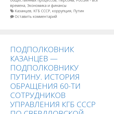
общественных процессов
,
Персоны
,
Россия - все
времена
,
Экономика и финансы
Метки
Казанцев
,
КГБ СССР
,
коррупция
,
Путин
Оставить комментарий
ПОДПОЛКОВНИК
КАЗАНЦЕВ —
ПОДПОЛКОВНИКУ
ПУТИНУ. ИСТОРИЯ
ОБРАЩЕНИЯ 60-ТИ
СОТРУДНИКОВ
УПРАВЛЕНИЯ КГБ СССР
ПО СВЕРДЛОВСКОЙ