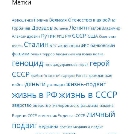
Метки
Великая Отечественная война
Артюшенко Полина
Ленин
Дроздов
Горбачев
Павлов Владимир
Зюганов
СССР
Путин
США
РФ
Александрович
РПЦ
Советская
Сталин
банковский
акционеры ФРС
ФРС
власть
фашизм
белый террор
война
биологическая война
геноцид
герой
геноцид украинцев
герой
СССР
гражданская
грабеж "в законе" народов России
деньги
жизнь-подвиг
доллары
война
жизнь в СССР
жизнь в РФ
зверство
зверство гитлеровского фашизма
измена
личный
Родине-СССР
изменник Родины - СССР
подвиг
медицина
платная медицина
подвиг