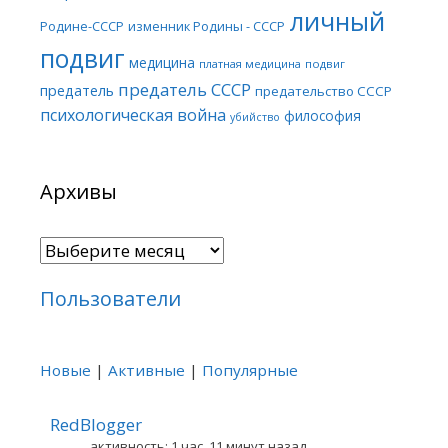
личный
Родине-СССР
изменник Родины - СССР
подвиг
медицина
платная медицина
подвиг
предатель СССР
предатель
предательство СССР
психологическая война
философия
убийство
Архивы
Архивы
Пользователи
Новые
|
Активные
|
Популярные
RedBlogger
активность: 1 час, 11 минут назад