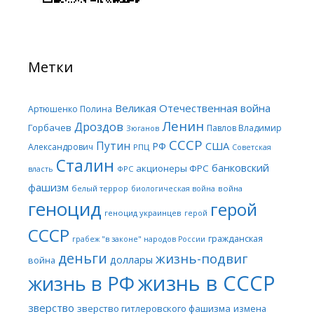
Метки
Великая Отечественная война
Артюшенко Полина
Ленин
Дроздов
Горбачев
Павлов Владимир
Зюганов
СССР
Путин
США
РФ
Александрович
РПЦ
Советская
Сталин
банковский
акционеры ФРС
ФРС
власть
фашизм
белый террор
война
биологическая война
геноцид
герой
геноцид украинцев
герой
СССР
гражданская
грабеж "в законе" народов России
деньги
жизнь-подвиг
доллары
война
жизнь в СССР
жизнь в РФ
зверство
зверство гитлеровского фашизма
измена