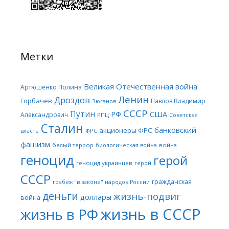
Метки
Великая Отечественная война
Артюшенко Полина
Ленин
Дроздов
Горбачев
Павлов Владимир
Зюганов
СССР
Путин
США
РФ
Александрович
РПЦ
Советская
Сталин
банковский
акционеры ФРС
ФРС
власть
фашизм
белый террор
война
биологическая война
геноцид
герой
геноцид украинцев
герой
СССР
гражданская
грабеж "в законе" народов России
деньги
жизнь-подвиг
доллары
война
жизнь в СССР
жизнь в РФ