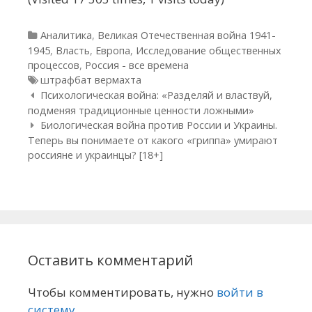
Рубрики
Аналитика
,
Великая Отечественная война 1941-
1945
,
Власть
,
Европа
,
Исследование общественных
процессов
,
Россия - все времена
Метки
штрафбат вермахта
Навигация по статьям
Психологическая война: «Разделяй и властвуй,
подменяя традиционные ценности ложными»
Биологическая война против России и Украины.
Теперь вы понимаете от какого «гриппа» умирают
россияне и украинцы? [18+]
Оставить комментарий
Чтобы комментировать, нужно
войти в
систему
.