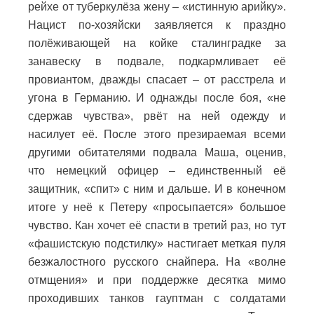
рейхе от туберкулёза жену – «истинную арийку».
Нацист по-хозяйски заявляется к праздно
полёживающей на койке сталинградке за
занавеску в подвале, подкармливает её
провиантом, дважды спасает – от расстрела и
угона в Германию. И однажды после боя, «не
сдержав чувства», рвёт на ней одежду и
насилует её. После этого презираемая всеми
другими обитателями подвала Маша, оценив,
что немецкий офицер – единственный её
защитник, «спит» с ним и дальше. И в конечном
итоге у неё к Петеру «просыпается» большое
чувство. Кан хочет её спасти в третий раз, но тут
«фашистскую подстилку» настигает меткая пуля
безжалостного русского снайпера. На «волне
отмщения» и при поддержке десятка мимо
проходивших танков гауптман с солдатами