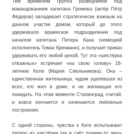
Тем временем группа разведчиков под
командованием капитана Громова (актёр Пётр
Фёдоров) овладевает стратегически важным на
данном участке домом, который до этого
удерживало вражеское подразделение под
началом капитана Петера Кана (немецкий
исполнитель Томас Кречманн), и получает приказ
удерживать его любой ценой. Тут эта «шестёрка
отважных» встречает «на свою голову» 18-
летнюю Катю (Мария Смольникова). Она –
единственная жительница, чудом уцелевшая из
всех, кто жил в доме, и не желающая его
покидать. На этом моменте Сталинград, считай,
и вовсе кончается и начинаются любовные
построения.
С одной стороны, чувства к Кате испытывают
пятеро из шестёрки (не в счёт почему-то лишь