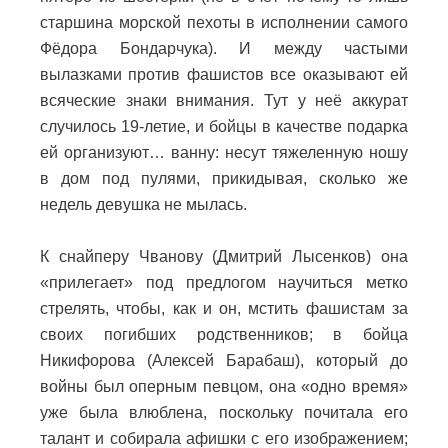
старшина морской пехоты в исполнении самого
Фёдора Бондарчука). И между частыми
вылазками против фашистов все оказывают ей
всяческие знаки внимания. Тут у неё аккурат
случилось 19-летие, и бойцы в качестве подарка
ей организуют… ванну: несут тяжеленную ношу
в дом под пулями, прикидывая, сколько же
недель девушка не мылась.
К снайперу Чванову (Дмитрий Лысенков) она
«прилегает» под предлогом научиться метко
стрелять, чтобы, как и он, мстить фашистам за
своих погибших родственников; в бойца
Никифорова (Алексей Барабаш), который до
войны был оперным певцом, она «одно время»
уже была влюблена, поскольку почитала его
талант и собирала афишки с его изображением;