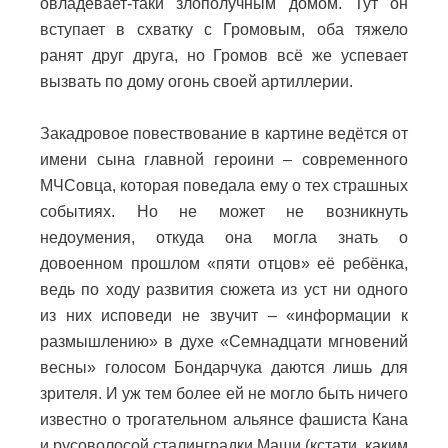
овладевает-таки злополучным домом. Тут он
вступает в схватку с Громовым, оба тяжело
ранят друг друга, но Громов всё же успевает
вызвать по дому огонь своей артиллерии.
Закадровое повествование в картине ведётся от
имени сына главной героини – современного
МЧСовца, которая поведала ему о тех страшных
событиях. Но не может не возникнуть
недоумения, откуда она могла знать о
довоенном прошлом «пяти отцов» её ребёнка,
ведь по ходу развития сюжета из уст ни одного
из них исповеди не звучит – «информации к
размышлению» в духе «Семнадцати мгновений
весны» голосом Бондарчука даются лишь для
зрителя. И уж тем более ей не могло быть ничего
известно о трогательном альянсе фашиста Кана
и русоволосой сталинградки Маши (кстати, каким