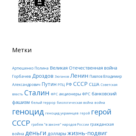
Метки
Великая Отечественная война
Артюшенко Полина
Ленин
Дроздов
Горбачев
Павлов Владимир
Зюганов
СССР
Путин
США
РФ
Александрович
РПЦ
Советская
Сталин
банковский
акционеры ФРС
ФРС
власть
фашизм
белый террор
война
биологическая война
геноцид
герой
геноцид украинцев
герой
СССР
гражданская
грабеж "в законе" народов России
деньги
жизнь-подвиг
доллары
война