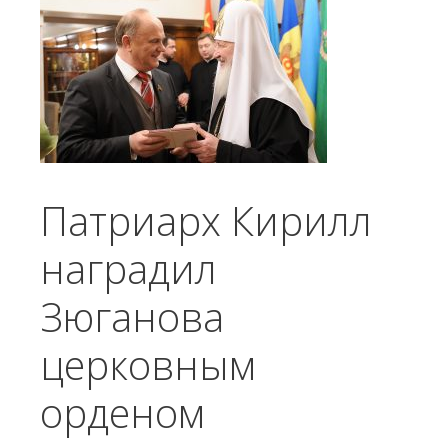
Патриарх Кирилл
наградил
Зюганова
церковным
орденом