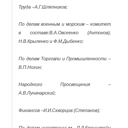
Труда –
А.Г.Шляпников
;
По делам военным и морским – комитет
в составе:
В.А.Овсеенко (Антонов),
Н.В.Крыленко и Ф.М.Дыбенко
;
По делам Торговли и Промышленности –
В.П.Ногин
;
Народного Просвещения –
А.В.Луначарский
;
Финансов –
И.И.Скворцов (Степанов)
;
По делам иностранным –
Л.Д.Бронштейн