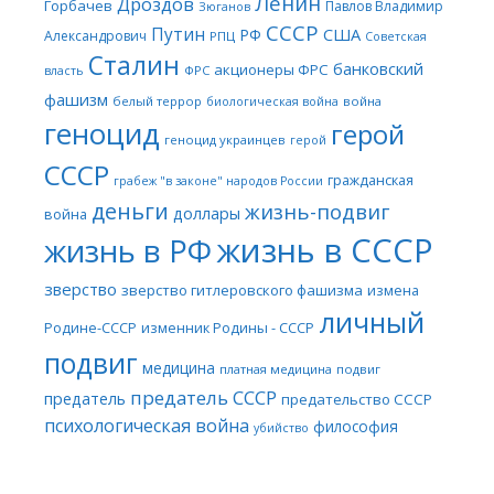
Ленин
Дроздов
Горбачев
Павлов Владимир
Зюганов
СССР
Путин
США
РФ
Александрович
РПЦ
Советская
Сталин
банковский
акционеры ФРС
ФРС
власть
фашизм
белый террор
война
биологическая война
геноцид
герой
геноцид украинцев
герой
СССР
гражданская
грабеж "в законе" народов России
деньги
жизнь-подвиг
доллары
война
жизнь в СССР
жизнь в РФ
зверство
зверство гитлеровского фашизма
измена
личный
Родине-СССР
изменник Родины - СССР
подвиг
медицина
платная медицина
подвиг
предатель СССР
предатель
предательство СССР
психологическая война
философия
убийство