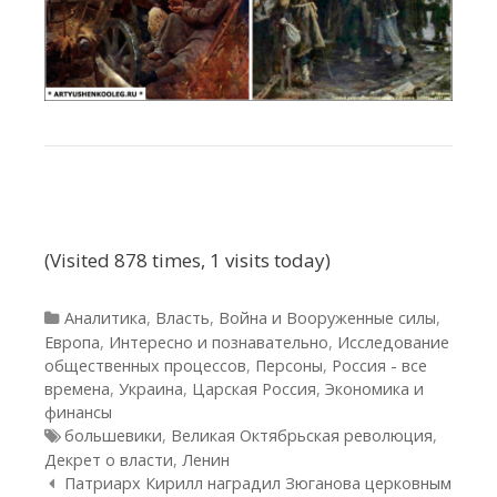
(Visited 878 times, 1 visits today)
Рубрики
Аналитика
,
Власть
,
Война и Вооруженные силы
,
Европа
,
Интересно и познавательно
,
Исследование
общественных процессов
,
Персоны
,
Россия - все
времена
,
Украина
,
Царская Россия
,
Экономика и
финансы
Метки
большевики
,
Великая Октябрьская революция
,
Декрет о власти
,
Ленин
Навигация по статьям
Патриарх Кирилл наградил Зюганова церковным