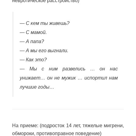
невротическое расстройство)
— С кем ты живешь?
— С мамой.
— А папа?
— А мы его выгнали.
— Как это?
— Мы с ним развелись … он нас
унижает… он не мужик … испортил нам
лучшие годы…
На приеме: (подросток 14 лет, тяжелые мигрени,
обмороки, противоправное поведение)