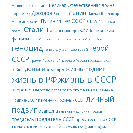
Великая Отечественная война
Артюшенко Полина
Ленин
Дроздов
Горбачев
Павлов Владимир
Зюганов
СССР
Путин
США
РФ
Александрович
РПЦ
Советская
Сталин
банковский
акционеры ФРС
ФРС
власть
фашизм
белый террор
война
биологическая война
геноцид
герой
геноцид украинцев
герой
СССР
гражданская
грабеж "в законе" народов России
деньги
жизнь-подвиг
доллары
война
жизнь в СССР
жизнь в РФ
зверство
зверство гитлеровского фашизма
измена
личный
Родине-СССР
изменник Родины - СССР
подвиг
медицина
платная медицина
подвиг
предатель СССР
предатель
предательство СССР
психологическая война
философия
убийство