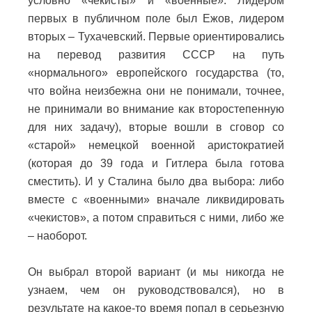
условно «чекисты» и «военные». Лидером
первых в публичном поле был Ежов, лидером
вторых – Тухачевский. Первые ориентировались
на перевод развития СССР на путь
«нормального» европейского государства (то,
что война неизбежна они не понимали, точнее,
не принимали во внимание как второстепенную
для них задачу), вторые вошли в сговор со
«старой» немецкой военной аристократией
(которая до 39 года и Гитлера была готова
сместить). И у Сталина было два выбора: либо
вместе с «военными» вначале ликвидировать
«чекистов», а потом справиться с ними, либо же
– наоборот.
Он выбрал второй вариант (и мы никогда не
узнаем, чем он руководствовался), но в
результате на какое-то время попал в серьезную