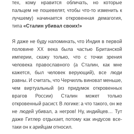
тех, кому нравится обличать, но которые
пальцем не пошевелят, чтобы что-то изменить к
лучшему) начинается откровенная демагогия,
типа
«Сталин убивал своих!»
Я даже не буду напоминать, что Индия в первой
половине ХХ века была частью Британской
империи, скажу только, что с точки зрения
человека православного (а Сталин, как мне
кажется, был человек верующий), все люди
равны. И считать, что Черчилль виноват меньше,
чем виртуальный (из придумок откровенных
врагов России) Сталин может только
откровенный расист. В логике: а что такого, он же
не людей убивал, а негров! Ну, индийцев… Тут
даже Гитлер отдыхает, потому как индусов все-
таки он к арийцам относил.