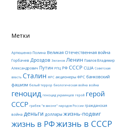
Метки
Великая Отечественная война
Артюшенко Полина
Ленин
Дроздов
Горбачев
Павлов Владимир
Зюганов
СССР
Путин
США
РФ
Александрович
РПЦ
Советская
Сталин
банковский
акционеры ФРС
ФРС
власть
фашизм
белый террор
война
биологическая война
геноцид
герой
геноцид украинцев
герой
СССР
гражданская
грабеж "в законе" народов России
деньги
жизнь-подвиг
доллары
война
жизнь в СССР
жизнь в РФ