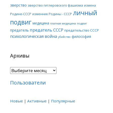
зверство
зверство гитлеровского фашизма
измена
личный
Родине-СССР
изменник Родины - СССР
подвиг
медицина
платная медицина
подвиг
предатель СССР
предатель
предательство СССР
психологическая война
философия
убийство
Архивы
Архивы
Пользователи
Новые
|
Активные
|
Популярные