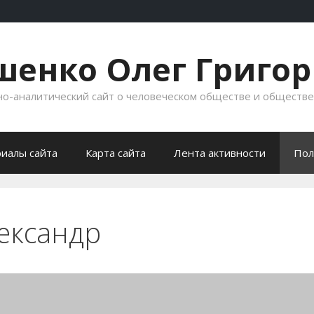
енко Олег Григо
-аналитический сайт о человеческом обществе и обществ
иалы сайта
Карта сайта
Лента активности
Пол
ександр