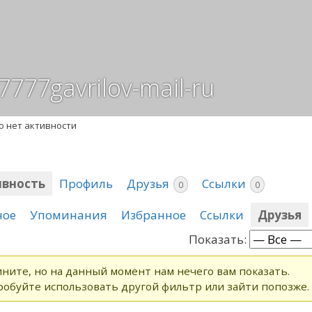
777gavrilov-mail-ru
о нет активности
ивность
Профиль
Друзья
Ссылки
0
0
ное
Упоминания
Избранное
Ссылки
Друзья
Показать:
ните, но на данный момент нам нечего вам показать.
обуйте использовать другой фильтр или зайти попозже.