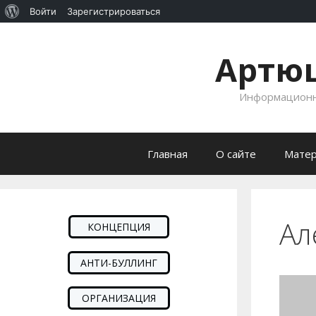
О
Войти
Зарегистрироваться
Перейти к содержимому
WordPress
Артюш
Информационно
Главная
О сайте
Матер
Ал
КОНЦЕПЦИЯ
АНТИ-БУЛЛИНГ
ОРГАНИЗАЦИЯ