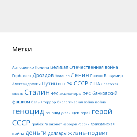
Метки
Великая Отечественная война
Артюшенко Полина
Ленин
Дроздов
Горбачев
Павлов Владимир
Зюганов
СССР
Путин
США
РФ
Александрович
РПЦ
Советская
Сталин
банковский
акционеры ФРС
ФРС
власть
фашизм
белый террор
война
биологическая война
геноцид
герой
геноцид украинцев
герой
СССР
гражданская
грабеж "в законе" народов России
деньги
жизнь-подвиг
доллары
война