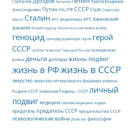
Ленин
Дроздов
Горбачев
Павлов Владимир
Зюганов
СССР
Путин
США
РФ
Александрович
РПЦ
Советская
Сталин
банковский
акционеры ФРС
ФРС
власть
фашизм
белый террор
война
биологическая война
геноцид
герой
геноцид украинцев
герой
СССР
гражданская
грабеж "в законе" народов России
деньги
жизнь-подвиг
доллары
война
жизнь в СССР
жизнь в РФ
зверство
зверство гитлеровского фашизма
измена
личный
Родине-СССР
изменник Родины - СССР
подвиг
медицина
платная медицина
подвиг
предатель СССР
предатель
предательство СССР
психологическая война
философия
убийство